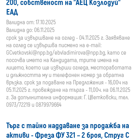
200, собственост на "АЕЦ Козлодуй"
ЕАД
Валидна от: 17.10.2025
Валидна до: 06.11.2025
срок за извършване на оглед - 04.11.2025 г. Заявяване
на оглед се извършва писмено на e-mail:
GCvetkovski@npp.bg
/
ebvladimirova@npp.bg
, като се
посочва името на Кандидата, трите имена на
лицето, което ще извърши огледа, местоработата
и длъжността му и телефонен номер за обратна
връзка. срок за подаване на Предложения - 16,00ч на
05.11.2025 г. провеждане на търга - 11,00ч. на 06.11.2025
г. За допълнителна информация: Г. Цветковски, тел.
0973/72219 и 0879979664
Търг с тайно наддаване за продажба на
активи - Фреза ФУ 321 – 2 броя, Струг С