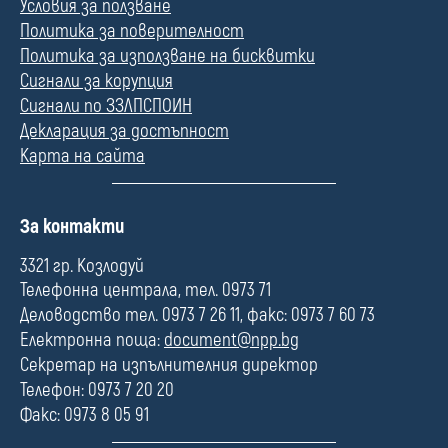
Условия за ползване
Политика за поверителност
Политика за използване на бисквитки
Сигнали за корупция
Сигнали по ЗЗЛПСПОИН
Декларация за достъпност
Карта на сайта
П
За контакти
о
л
3321 гр. Козлодуй
е
Телефонна централа, тел. 0973 71
Деловодство тел. 0973 7 26 11, факс: 0973 7 60 73
Електронна поща:
document@npp.bg
Секретар на изпълнителния директор
Телефон: 0973 7 20 20
Факс: 0973 8 05 91