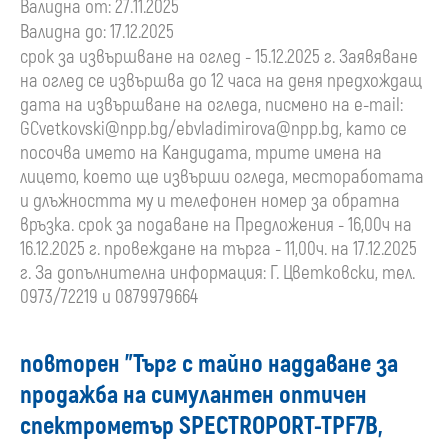
Валидна от: 27.11.2025
Валидна до: 17.12.2025
срок за извършване на оглед - 15.12.2025 г. Заявяване
на оглед се извършва до 12 часа на деня предхождащ
дата на извършване на огледа, писмено на e-mail:
GCvetkovski@npp.bg
/
ebvladimirova@npp.bg
, като се
посочва името на Кандидата, трите имена на
лицето, което ще извърши огледа, местоработата
и длъжността му и телефонен номер за обратна
връзка. срок за подаване на Предложения - 16,00ч на
16.12.2025 г. провеждане на търга - 11,00ч. на 17.12.2025
г. За допълнителна информация: Г. Цветковски, тел.
0973/72219 и 0879979664
повторен "Търг с тайно наддаване за
продажба на симулантен оптичен
спектрометър SPECTROPORT-TPF7B,