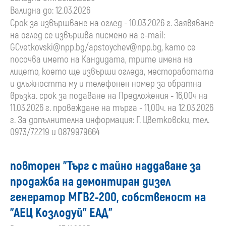
Валидна до: 12.03.2026
Срок за извършване на оглед - 10.03.2026 г. Заявяване
на оглед се извършва писмено на e-mail:
GCvetkovski@npp.bg
/
apstoychev@npp.bg
, като се
посочва името на Кандидата, трите имена на
лицето, което ще извърши огледа, местоработата
и длъжността му и телефонен номер за обратна
връзка. срок за подаване на Предложения - 16,00ч на
11.03.2026 г. провеждане на търга - 11,00ч. на 12.03.2026
г. За допълнителна информация: Г. Цветковски, тел.
0973/72219 и 0879979664
повторен "Търг с тайно наддаване за
продажба на демонтиран дизел
генератор МГВ2-200, собственост на
"АЕЦ Козлодуй" ЕАД"