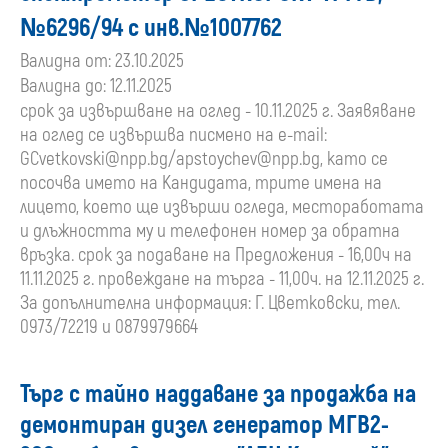
№6296/94 с инв.№1007762
Валидна от: 23.10.2025
Валидна до: 12.11.2025
срок за извършване на оглед - 10.11.2025 г. Заявяване
на оглед се извършва писмено на e-mail:
GCvetkovski@npp.bg
/
apstoychev@npp.bg
, като се
посочва името на Кандидата, трите имена на
лицето, което ще извърши огледа, местоработата
и длъжността му и телефонен номер за обратна
връзка. срок за подаване на Предложения - 16,00ч на
11.11.2025 г. провеждане на търга - 11,00ч. на 12.11.2025 г.
За допълнителна информация: Г. Цветковски, тел.
0973/72219 и 0879979664
Търг с тайно наддаване за продажба на
демонтиран дизел генератор МГВ2-