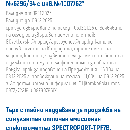
№6296/94 с инв.№1007762”
Валидна от: 19.11.2025
Валидна до: 09.12.2025
срок за извършване на оглед - 05.12.2025 г. Заявяване
на оглед се извършва писмено на e-mail:
GCvetkovski@npp.bg
/
apstoychev@npp.bg
, като се
посочва името на Кандидата, трите имена на
лицето, което ще извърши огледа, местоработата
и длъжността му и телефонен номер за обратна
връзка. срок за подаване на Предложения - 16,00ч на
08.12.2025 г. провеждане на търга - 11,00ч. на 09.12.2025
г. За допълнителна информация: Г. Цветковски, тел.
0973/72219 и 0879979664
Търг с тайно наддаване за продажба на
симулантен оптичен емисионен
спектрометър SPECTROPORT-TPF7B,