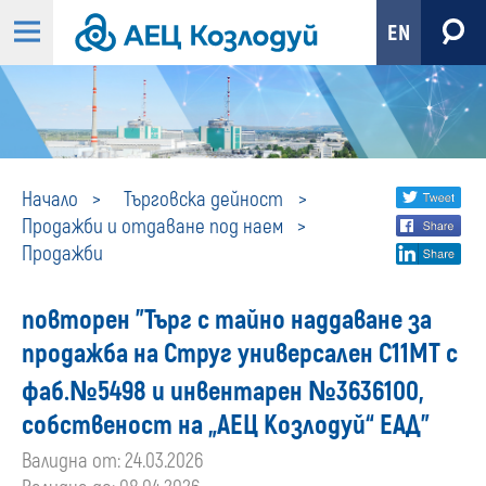
EN
Продажби
Share
twi
Начало
Търговска дейност
Продажби и отдаване под наем
fa
social
Продажби
lin
media
повторен "Търг с тайно наддаване за
продажба на Струг универсален С11МТ с
фаб.№5498 и инвентарен №3636100,
собственост на „АЕЦ Козлодуй“ ЕАД"
Валидна от: 24.03.2026