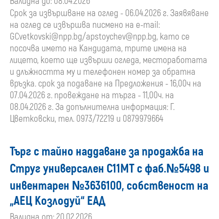
Валидна до: 08.04.2026
Срок за извършване на оглед - 06.04.2026 г. Заявяване
на оглед се извършва писмено на e-mail:
GCvetkovski@npp.bg
/
apstoychev@npp.bg
, като се
посочва името на Кандидата, трите имена на
лицето, което ще извърши огледа, местоработата
и длъжността му и телефонен номер за обратна
връзка. срок за подаване на Предложения - 16,00ч на
07.04.2026 г. провеждане на търга - 11,00ч. на
08.04.2026 г. За допълнителна информация: Г.
Цветковски, тел. 0973/72219 и 0879979664
Търг с тайно наддаване за продажба на
Струг универсален С11МТ с фаб.№5498 и
инвентарен №3636100, собственост на
„АЕЦ Козлодуй“ ЕАД
Валидна от: 20.02.2026