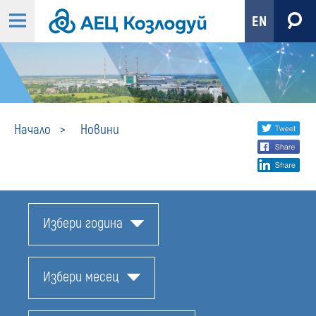
EN
Новини
Share
twi
Начало
Новини
fa
social
lin
media
Избери година
Избери месец