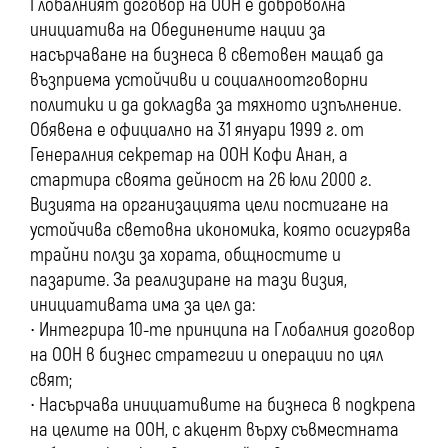
Глобалният договор на ООН е доброволна
инициатива на Обединените нации за
насърчаване на бизнеса в световен мащаб да
възприема устойчиви и социалноотговорни
политики и да докладва за тяхното изпълнение.
Обявена е официално на 31 януари 1999 г. от
Генералния секретар на ООН Кофи Анан, а
стартира своята дейност на 26 юли 2000 г.
Визията на организацията цели постигане на
устойчива световна икономика, която осигурява
трайни ползи за хората, общностите и
пазарите. За реализиране на тази визия,
инициативата има за цел да:
∙ Интегрира 10-те принципа на Глобалния договор
на ООН в бизнес стратегии и операции по цял
свят;
∙ Насърчава инициативите на бизнеса в подкрепа
на целите на ООН, с акцент върху съвместната