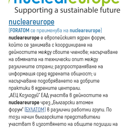
nucleareurope
(
FORATOM
се преименува на
nucleareurope
)
nucleareurope
е европейският ядрен форум,
който се занимава с координиране на
дейностите между своите членове; насърчаване
на обмяната на технически опит между
различните страни; разпространяване на
информация сред ядрената общност; и
насърчаване подобряването на добрите
практики в ядрените централи.
„АЕЦ Козлодуй” ЕАД участва в дейностите на
nucleareurope
чрез „Български атомен
форум”
(БУЛАТОМ)
в различни работни групи. По
този начин българските представители
участват в изготвянето на общите позиции на