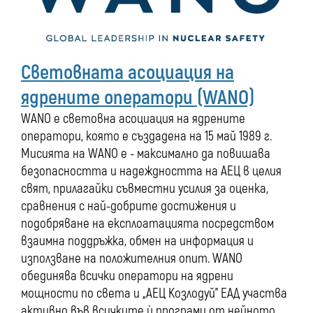
Световната асоциация на
ядрените оператори (WANO)
WANO е световна асоциация на ядрените
оператори, която е създадена на 15 май 1989 г.
Мисията на WANO е - максимално да повишава
безопасността и надеждността на АЕЦ в целия
свят, прилагайки съвместни усилия за оценка,
сравнения с най-добрите достижения и
подобряване на експлоатацията посредством
взаимна поддръжка, обмен на информация и
използване на положителния опит. WANO
обединява всички оператори на ядрени
мощности по света и „АЕЦ Козлодуй” ЕАД участва
активно във всичките ѝ програми от нейното