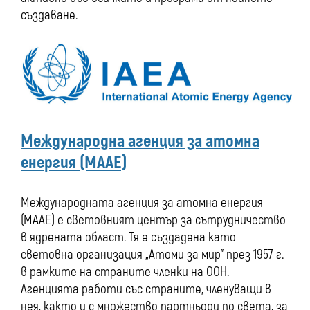
създаване.
Международна агенция за атомна
енергия (МААЕ)
Международната агенция за атомна енергия
(МААЕ) е световният център за сътрудничество
в ядрената област. Тя е създадена като
световна организация „Атоми за мир” през 1957 г.
в рамките на страните членки на ООН.
Агенцията работи със страните, членуващи в
нея, както и с множество партньори по света, за