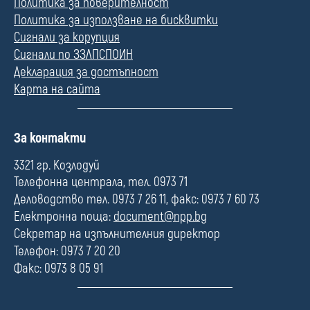
Политика за поверителност
Политика за използване на бисквитки
Сигнали за корупция
Сигнали по ЗЗЛПСПОИН
Декларация за достъпност
Карта на сайта
П
За контакти
о
л
3321 гр. Козлодуй
е
Телефонна централа, тел. 0973 71
Деловодство тел. 0973 7 26 11, факс: 0973 7 60 73
Електронна поща:
document@npp.bg
Секретар на изпълнителния директор
Телефон: 0973 7 20 20
Факс: 0973 8 05 91