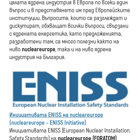
цялата ядрена индустрия в Европа по всеки един
въпрос и в представянето им пред Европейските
институции. Въпросите, които се разглеждат и
дискутират, обхващат всички въпроси, свързани
с ядрената енергетика, като предложенията,
разработени там, са много полезни както на
ниво
nucleareurope
, така и на ниво ядрена
индустрия на България.
Инициативата ENISS на nucleareurope
(nucleareurope – ENISS Initiative)
Инициативата ENISS (European Nuclear Installation
Safety Standards) на
nucleareurope
(FORATOM)