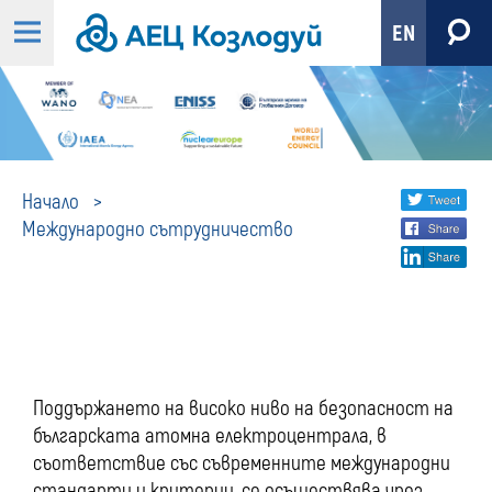
EN
Международн
Share
twi
Начало
Международно сътрудничество
fa
social
сътрудничест
lin
media
Поддържането на високо ниво на безопасност на
българската атомна електроцентрала, в
съответствие със съвременните международни
стандарти и критерии, се осъществява чрез