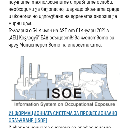
научните, технологичните и правните основи,
необходими за безопасно, щадящо околната среда
и икономично използване на ядрената енергия за
мирни цели.
България е 34-я член на АЯЕ от 01 януари 2021 г.
„АЕЦ Козлодуй” ЕАД осъществява членството си
чрез Министерството на енергетиката.
ИНФОРМАЦИОННАТА СИСТЕМА ЗА ПРОФЕСИОНАЛНО
ОБЛЪЧВАНЕ (
ISOE
)
Информационната система за професионално