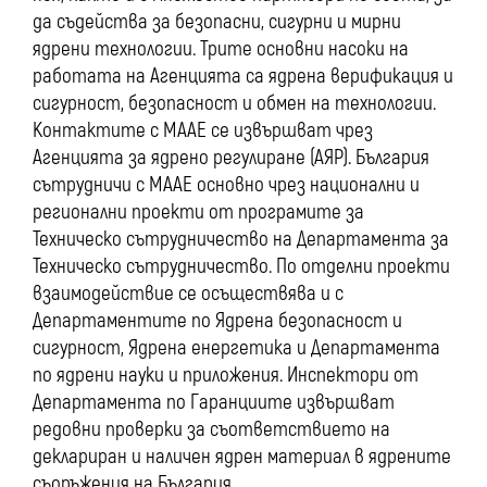
да съдейства за безопасни, сигурни и мирни
ядрени технологии. Трите основни насоки на
работата на Агенцията са ядрена верификация и
сигурност, безопасност и обмен на технологии.
Контактите с МААЕ се извършват чрез
Агенцията за ядрено регулиране (АЯР). България
сътрудничи с МААЕ основно чрез национални и
регионални проекти от програмите за
Техническо сътрудничество на Департамента за
Техническо сътрудничество. По отделни проекти
взаимодействие се осъществява и с
Департаментите по Ядрена безопасност и
сигурност, Ядрена енергетика и Департамента
по ядрени науки и приложения. Инспектори от
Департамента по Гаранциите извършват
редовни проверки за съответствието на
деклариран и наличен ядрен материал в ядрените
съоръжения на България.