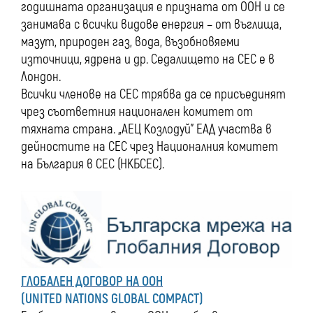
годишната организация е призната от ООН и се
занимава с всички видове енергия – от въглища,
мазут, природен газ, вода, възобновяеми
източници, ядрена и др. Седалището на СЕС е в
Лондон.
Всички членове на СЕС трябва да се присъединят
чрез съответния национален комитет от
тяхната страна. „АЕЦ Козлодуй” ЕАД участва в
дейностите на СЕС чрез Националния комитет
на България в СЕС (НКБСЕС).
ГЛОБАЛЕН ДОГОВОР НА ООН
(UNITED NATIONS GLOBAL COMPACT)