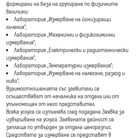
формирани на база на групиране по физичните
величини:
Лаборатория „Измерване на йонизиращи
лъчения”;
Лаборатория „Механични и физикохимични
измервания”;
Лаборатория „Електрически и радиотехнически
измервания”;
Лаборатория „Температурни измервания”;
Лаборатория „Измерване на налягане, разход и
ниво”;
Взаимоотношенията със заявители се
осъществяват от началника на отдела или от
упълномощен от него представител.
Всяка услуга се изпълнява след подадена Заявка за
извършване на услуга. Заявената дейност се
заплаща по утвърден за отдела ценоразпис.
Средствата за измерване се представят в