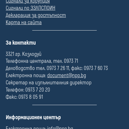
Сигнали за корупция
Сигнали по ЗЗЛПСПОИН
Декларация за достъпност
Карта на сайта
П
За контакти
о
л
3321 гр. Козлодуй
е
Телефонна централа, тел. 0973 71
Деловодство тел. 0973 7 26 11, факс: 0973 7 60 73
Електронна поща:
document@npp.bg
Секретар на изпълнителния директор
Телефон: 0973 7 20 20
Факс: 0973 8 05 91
П
Информационен център
о
л
Електронна поща:
info@npp.bg