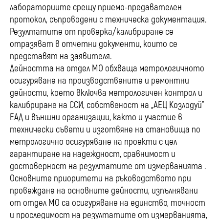
лабораториите срещу приемо-предавателен
протокол, съпроводени с техническа документация.
Резултатите от проверка/калибриране се
отразяват в отчетни документи, които се
представят на заявителя.
Дейността на отдел МО обхваща метрологичното
осигуряване на производствените и ремонтни
дейности, което включва метрологичен контрол и
калибриране на ССИ, собственост на „АЕЦ Козлодуй”
ЕАД и външни организации, както и участие в
технически съвети и изготвяне на становища по
метрологично осигуряване на проекти с цел
гарантиране на надеждност, сравнимост и
достоверност на резултатите от измерванията .
Основните приоритети на ръководството при
провеждане на основните дейности, изпълнявани
от отдел МО са осигуряване на единство, точност
и проследимост на резултатите от измерванията,