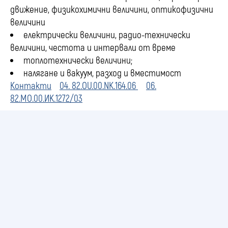
движение, физикохимични величини, оптикофизични
величини
електрически величини, радио-технически
величини, честота и интервали от време
топлотехнически величини;
налягане и вакуум, разход и вместимост
Контакти
04. 82.OU.00.NK.164.06
06.
82.MO.00.ИК.1272/03