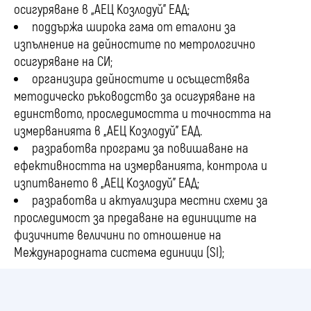
осигуряване в „АЕЦ Козлодуй” ЕАД;
поддържа широка гама от еталони за
изпълнение на дейностите по метрологично
осигуряване на СИ;
организира дейностите и осъществява
методическо ръководство за осигуряване на
единството, проследимостта и точността на
измерванията в „АЕЦ Козлодуй” ЕАД.
разработва програми за повишаване на
ефективността на измерванията, контрола и
изпитването в „АЕЦ Козлодуй” ЕАД;
разработва и актуализира местни схеми за
проследимост за предаване на единиците на
физичните величини по отношение на
Международната система единици (SI);