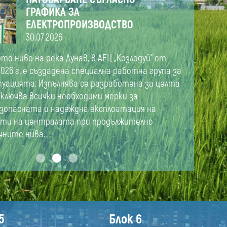
ГРАФИКА ЗА
ЕЛЕКТРОПРОИЗВОДСТВО
30.07.2026
ото ниво на река Дунав, в АЕЦ „Козлодуй” от
026 г. е създадена специална работна група за
туацията. Изпълнява се разработена за целта
включва всички необходими мерки за
езопасната и надеждна експлоатация на
ти на централата при продължително
чните нива.
5
Блок 6