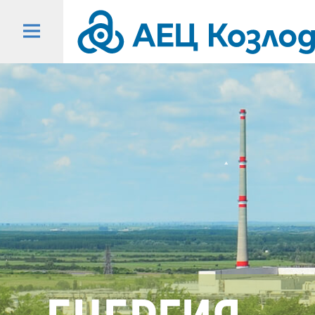
Начало
-
АЕЦ
Козлодуй