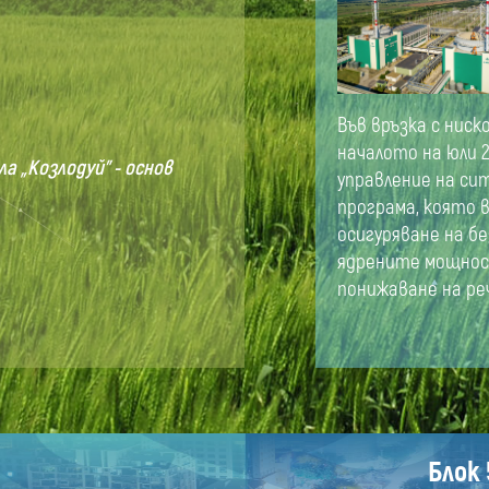
Във връзка с ниск
началото на юли 2
 „Козлодуй” - основ
управление на си
програма, която 
осигуряване на б
ядрените мощнос
понижаване на ре
Блок 