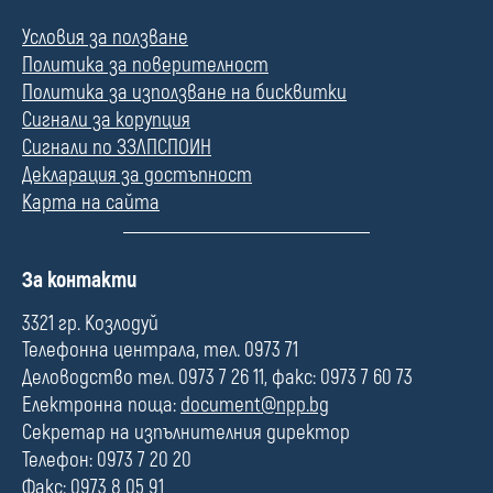
Условия за ползване
Политика за поверителност
Политика за използване на бисквитки
Сигнали за корупция
Сигнали по ЗЗЛПСПОИН
Декларация за достъпност
Карта на сайта
П
За контакти
о
л
3321 гр. Козлодуй
е
Телефонна централа, тел. 0973 71
Деловодство тел. 0973 7 26 11, факс: 0973 7 60 73
Електронна поща:
document@npp.bg
Секретар на изпълнителния директор
Телефон: 0973 7 20 20
Факс: 0973 8 05 91