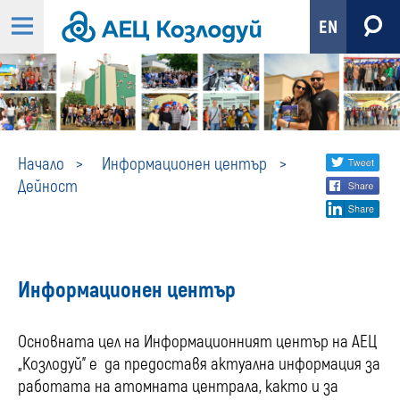
EN
Дейност
Share
twi
Начало
Информационен център
Дейност
fa
social
lin
media
Информационен център
Основната цел на Информационният център на АЕЦ
„Козлодуй” е да предоставя актуална информация за
работата на атомната централа, както и за