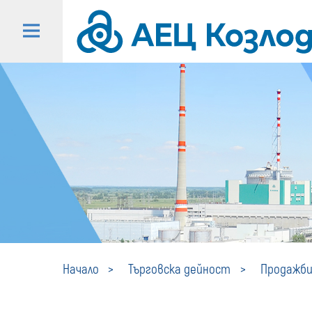
Начало
Търговска дейност
Продажби