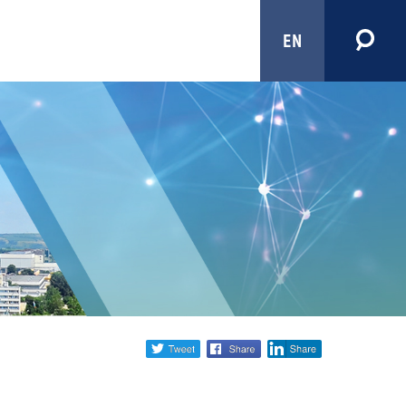
EN
Share
twitter
facebook
linkedin
social