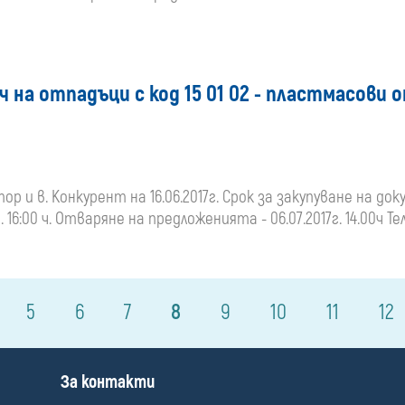
 на отпадъци с код 15 01 02 - пластмасови 
и в. Конкурент на 16.06.2017г. Срок за закупуване на докуме
 16:00 ч. Отваряне на предложенията - 06.07.2017г. 14.00ч Те
5
6
7
8
9
10
11
12
П
За контакти
о