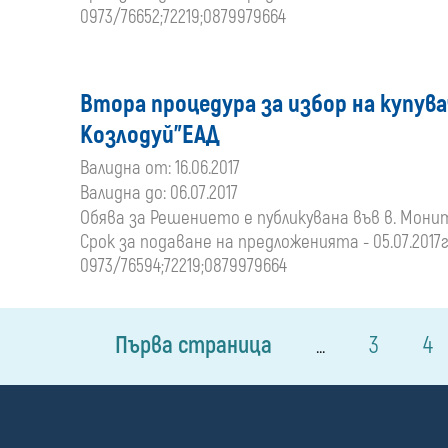
0973/76652;72219;0879979664
Втора процедура за избор на купувач
Козлодуй"ЕАД
Валидна от: 16.06.2017
Валидна до: 06.07.2017
Обява за Решението е публикувана във в. Монитор 
Срок за подаване на предложенията - 05.07.2017г.
0973/76594;72219;0879979664
Първа страница
3
4
...
П
о