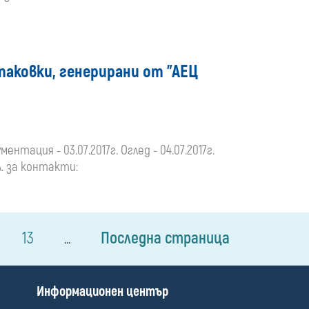
опаковки, генерирани от "АЕЦ
нтация - 03.07.2017г. Оглед - 04.07.2017г.
л. за контакти:
13
Последна страница
...
П
Информационен център
о