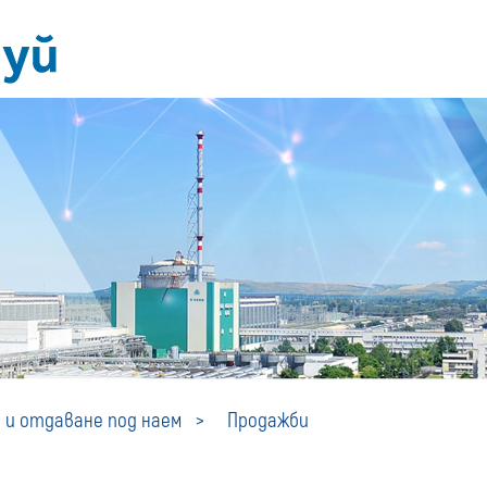
Продажби
 и отдаване под наем
Продажби