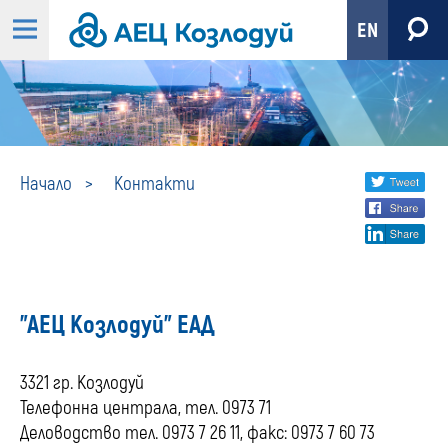
EN
Контакти
Share
twi
Начало
Контакти
fa
social
lin
media
"АЕЦ Козлодуй" ЕАД
3321 гр. Козлодуй
Телефонна централа, тел. 0973 71
Деловодство тел. 0973 7 26 11, факс: 0973 7 60 73