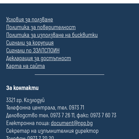
Условия за ползване
Политика за поверителност
Политика за използване на бисквитки
Сигнали за корупция
Сигнали по ЗЗЛПСПОИН
Декларация за достъпност
Карта на сайта
П
За контакти
о
л
3321 гр. Козлодуй
е
Телефонна централа, тел. 0973 71
Деловодство тел. 0973 7 26 11, факс: 0973 7 60 73
Електронна поща:
document@npp.bg
Секретар на изпълнителния директор
Телефон: 0973 7 20 20