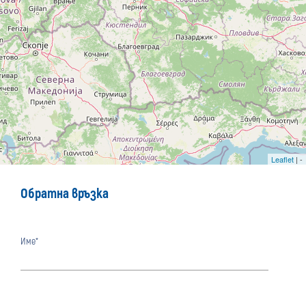
Leaflet
| -
Обратна връзка
Име*