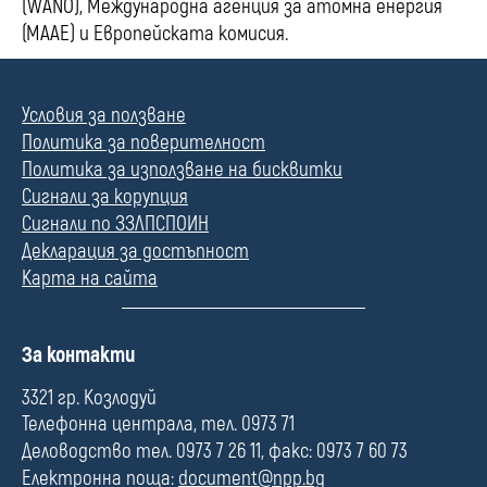
(WANO), Международна агенция за атомна енергия
(МААЕ) и Европейската комисия.
Условия за ползване
Политика за поверителност
Политика за използване на бисквитки
Сигнали за корупция
Сигнали по ЗЗЛПСПОИН
Декларация за достъпност
Карта на сайта
П
За контакти
о
л
3321 гр. Козлодуй
е
Телефонна централа, тел. 0973 71
Деловодство тел. 0973 7 26 11, факс: 0973 7 60 73
Електронна поща:
document@npp.bg