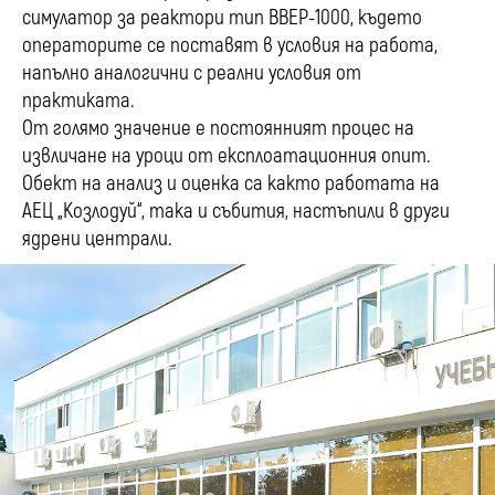
симулатор за реактори тип ВВЕР-1000, където
операторите се поставят в условия на работа,
напълно аналогични с реални условия от
практиката.
От голямо значение е постоянният процес на
извличане на уроци от експлоатационния опит.
Обект на анализ и оценка са както работата на
АЕЦ „Козлодуй“, така и събития, настъпили в други
ядрени централи.