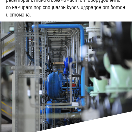
реакторът, така и голяма част от оборудването
се намират под специален купол, изграден от бетон
и стомана.