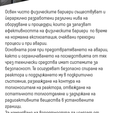
Освен чисто физическите бариери съществуват и
йерархично разработени различни нива на
оборудване и процедури, които да запазват
ефективността на физическите бариери по време
на нормална експлоатация, очаквани преходни
процеси и при аварии.
Основната роля при предотвратяването на аварии,
както и ограничаването на последствията от тях
чрез технически средства имат системите за
безопасност. Те осигуряват безопасно спиране на
реактора и поддържането му в подкритично
състояние, разхлаждане на контура на
топлоносителя на реактора, отвеждане на
остатъчното топлоотделяне и задържане на
радиоактивните вещества в установените
граници.
За намаляване на вероятността да излязат от