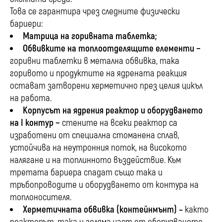
Това се гарантира чрез следните физически
бариери:
Матрица на горивната таблетка;
Обвивките на топлоотделящите елементи −
горивни таблетки в метална обвивка, така
горивото и продуктите на ядрената реакция
остават затворени херметично през целия цикъл
на работа.
Корпусът на ядрения реактор и оборудването
на
I
контур −
стените на всеки реактор са
изработени от специална стоманена сплав,
устойчива на неутронния поток, на високото
налягане и на топлинното въздействие. Към
третата бариера спадат също така и
тръбопроводите и оборудването от контура на
топлоносителя.
Херметичната обвивка (контейнмънт) –
както