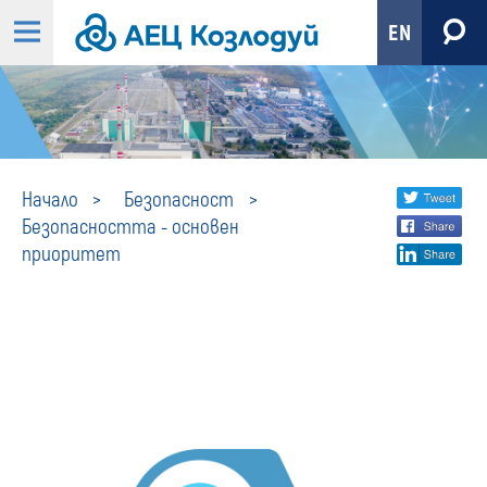
EN
Безопасност
Share
twi
Начало
Безопасност
Безопасността - основен
fa
social
-
приоритет
lin
media
основен
приоритет