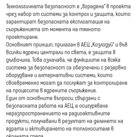
Технологичната безопасност е „вградена“ в проекта
чрез набор от системи за контрол и защита, които
гарантират безопасната експлоатация на
съоръженията от момента на тяхното
проектиране.
Основният принцип, прилаган в АЕЦ „Козлодуй“ и във
всички ядрени централи по света, е защита в
дълбочина. Това означава, че функциите на всяка
система за безопасност са обезпечени с резервно
оборудване и алтернативни системи, които
своевременно могат да послужат за контролиране
на процесите в ядрените съоръжения.
Един от основните въпроси, свързани с
безопасната работа на АЕЦ, е осигуряване
неразпространението на радиоактивните
продукти, получавани в резултат на деленето на
ядрата и активирането на топлоносителя в
околната среда.