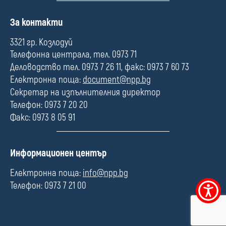
П
За контакти
о
л
3321 гр. Козлодуй
е
Телефонна централа, тел. 0973 71
Деловодство тел. 0973 7 26 11, факс: 0973 7 60 73
Електронна поща:
document@npp.bg
Секретар на изпълнителния директор
Телефон: 0973 7 20 20
Факс: 0973 8 05 91
П
Информационен център
о
л
Електронна поща:
info@npp.bg
е
Телефон: 0973 7 21 00
Меню
за
достъпно