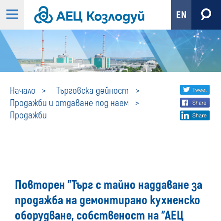
EN
Продажби
Share
twi
Начало
Търговска дейност
Продажби и отдаване под наем
fa
social
Продажби
lin
media
Повторен "Търг с тайно наддаване за
продажба на демонтирано кухненско
оборудване, собственост на "АЕЦ