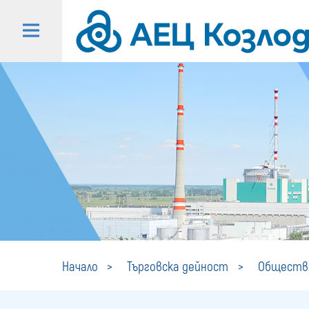
Начало
Търговска дейност
Обществе