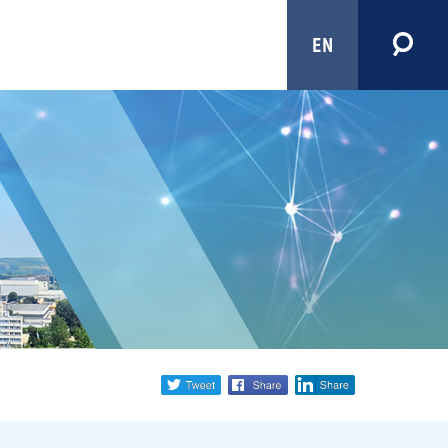
EN
Share
twitter
facebook
linkedin
social