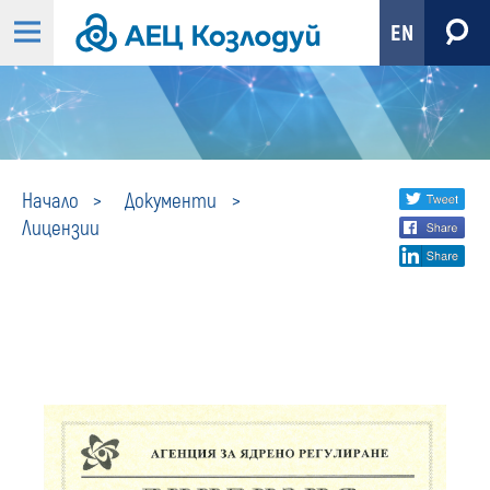
EN
Лицензии
Share
twi
Начало
Документи
Лицензии
fa
social
lin
media