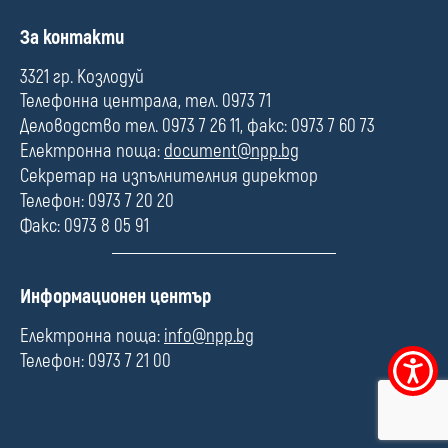
П
За контакти
о
л
3321 гр. Козлодуй
е
Телефонна централа, тел. 0973 71
Деловодство тел. 0973 7 26 11, факс: 0973 7 60 73
Електронна поща:
document@npp.bg
Секретар на изпълнителния директор
Телефон: 0973 7 20 20
Факс: 0973 8 05 91
П
Информационен център
о
л
Електронна поща:
info@npp.bg
е
Телефон: 0973 7 21 00
Меню
за
достъпно