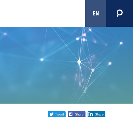
EN
Share
twitter
facebook
linkedin
social