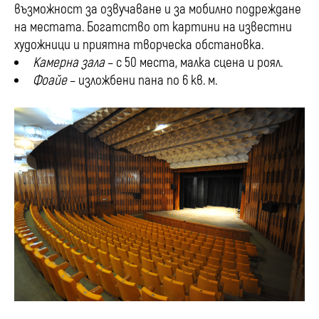
възможност за озвучаване и за мобилно подреждане
на местата. Богатство от картини на известни
художници и приятна творческа обстановка.
Камерна зала
– с 50 места, малка сцена и роял.
Фоайе
– изложбени пана по 6 кв. м.