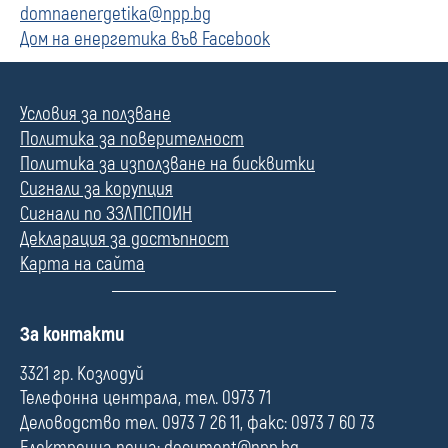
domnaenergetika@npp.bg
Дом на енергетика във Facebook
Условия за ползване
Политика за поверителност
Политика за използване на бисквитки
Сигнали за корупция
Сигнали по ЗЗЛПСПОИН
Декларация за достъпност
Карта на сайта
П
За контакти
о
л
3321 гр. Козлодуй
е
Телефонна централа, тел. 0973 71
Деловодство тел. 0973 7 26 11, факс: 0973 7 60 73
Електронна поща:
document@npp.bg