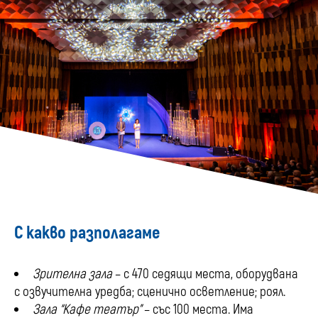
С какво разполагаме
Зрителна зала
– с 470 седящи места, оборудвана
с озвучителна уредба; сценично осветление; роял.
Зала “Кафе театър”
– със 100 места. Има