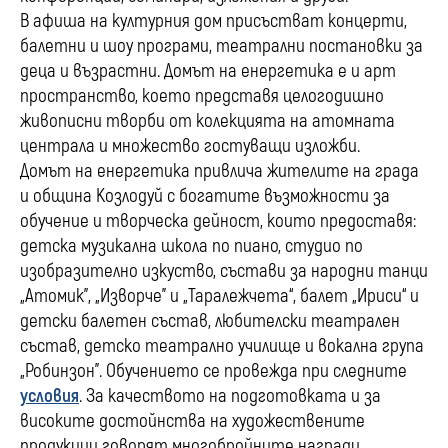
В афиша на културния дом присъстват концерти,
балетни и шоу програми, театрални постановки за
деца и възрастни. Домът на енергетика е и арт
пространство, което представя целогодишно
живописни творби от колекцията на атомната
централа и множество гостуващи изложби.
Домът на енергетика привлича жителите на града
и община Козлодуй с богатите възможности за
обучение и творческа дейност, които предоставя:
детска музикална школа по пиано, студио по
изобразително изкуство, състави за народни танци
„Атомик”, „Изворче” и „Таралежчета“, балет „Ириси“ и
детски балетен състав, любителски театрален
състав, детско театрално училище и вокална група
„Робинзон”. Обучението се провежда при следните
условия
. За качеството на подготовката и за
високите достойнства на художествените
продукции говорят многобройните награди,