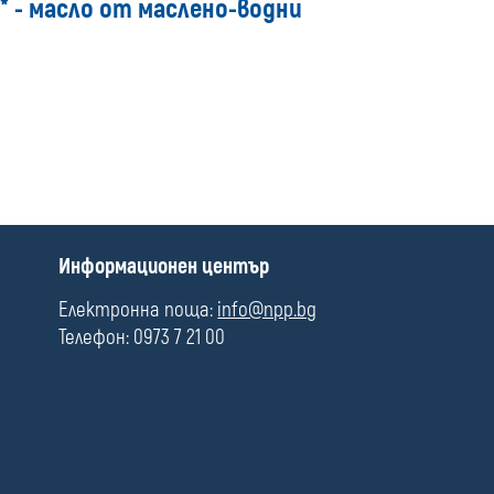
6* - масло от маслено-водни
media
П
Информационен център
о
л
Електронна поща:
info@npp.bg
е
Телефон: 0973 7 21 00