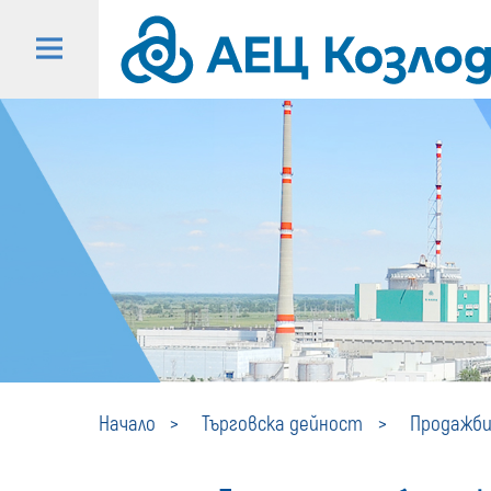
Начало
Търговска дейност
Продажби