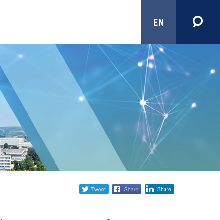
EN
Share
twitter
facebook
linkedin
social