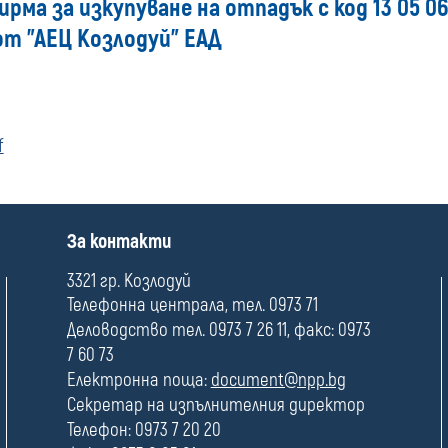
ирма за изкупуване на отпадък с код 13 05 0
от "АЕЦ Козлодуй" ЕАД
f
П
За контакти
о
л
3321 гр. Козлодуй
е
Телефонна централа, тел. 0973 71
Деловодство тел. 0973 7 26 11, факс: 0973
7 60 73
Електронна поща:
document@npp.bg
Секретар на изпълнителния директор
Телефон: 0973 7 20 20