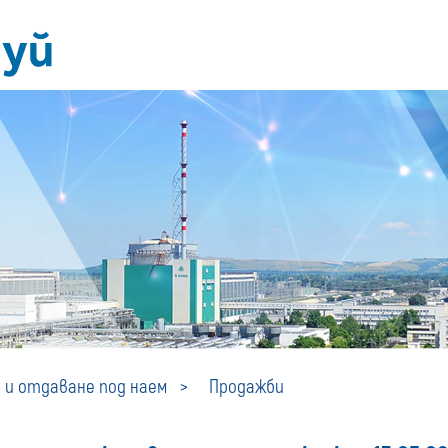
Продажби
 и отдаване под наем
Продажби