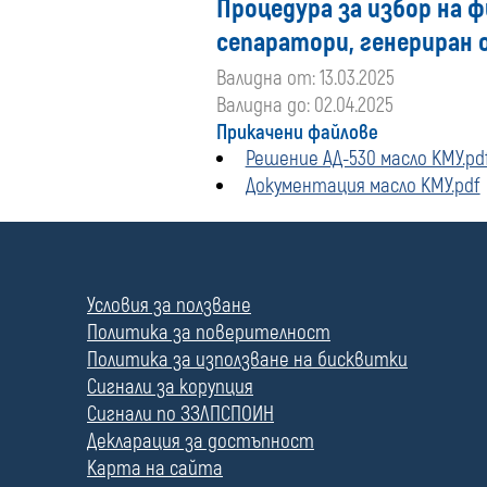
Процедура за избор на ф
сепаратори, генериран 
Валидна от: 13.03.2025
Валидна до: 02.04.2025
Прикачени файлове
Решение АД-530 масло КМУ.pd
Документация масло КМУ.pdf
П
о
л
Условия за ползване
е
Политика за поверителност
Политика за използване на бисквитки
Сигнали за корупция
Сигнали по ЗЗЛПСПОИН
Декларация за достъпност
Карта на сайта