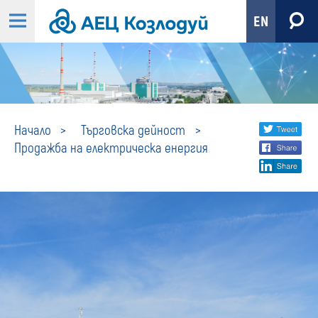
EN
Продажба
Share
twi
Начало
Търговска дейност
Продажба на електрическа енергия
fa
social
на
lin
media
електрическа
енергия