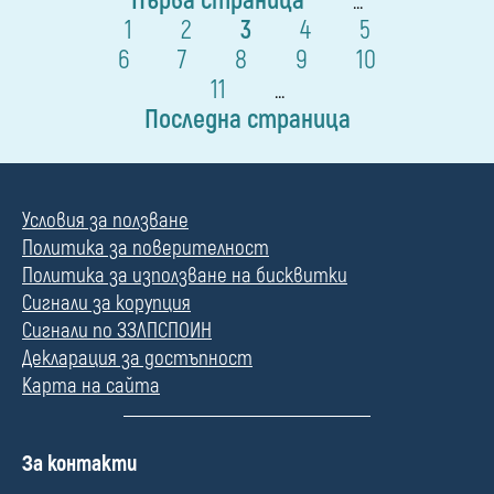
Първа страница
...
1
2
3
4
5
6
7
8
9
10
11
...
Последна страница
Условия за ползване
Политика за поверителност
Политика за използване на бисквитки
Сигнали за корупция
Сигнали по ЗЗЛПСПОИН
Декларация за достъпност
Карта на сайта
П
За контакти
о