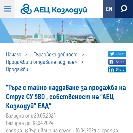
EN
Продажби
Share
twi
Начало
Търговска дейност
Продажби и отдаване под наем
fa
social
Продажби
lin
media
"Търг с тайно наддаване за продажба на
Струг СУ 580 , собственост на "АЕЦ
Козлодуй" ЕАД"
Валидна от: 29.03.2024
Валидна до: 18.04.2024
срок за извършване на оглед - 16.04.2024 г. срок за