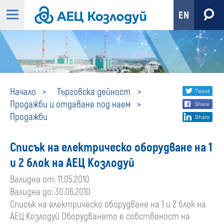
EN
Продажби
Share
twi
Начало
Търговска дейност
Продажби и отдаване под наем
fa
social
Продажби
lin
media
Списък на електрическо оборудване на 1
и 2 блок на АЕЦ Козлодуй
Валидна от: 11.05.2010
Валидна до: 30.06.2010
Списък на електрическо оборудване на 1 и 2 блок на
АЕЦ Козлодуй Оборудването е собственост на