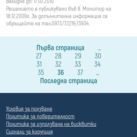
Валидна до: 17.02.2010
Решението е публикувано във в. Монитор на
18.12.2009г. За допълнителна информация се
обръщайте на тел.0973/72219;73934.
Първа страница
...
27
28
29
30
31
32
33
34
35
36
37
...
Последна страница
Условия за ползване
Политика за поверителност
Политика за използване на бисквитки
Сигнали за корупция