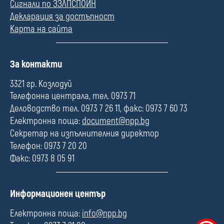
Сигнали по ЗЗЛПСПОИН
Декларация за достъпност
Карта на сайта
П
За контакти
о
л
3321 гр. Козлодуй
е
Телефонна централа, тел. 0973 71
Деловодство тел. 0973 7 26 11, факс: 0973 7 60 73
Електронна поща:
document@npp.bg
Секретар на изпълнителния директор
Телефон: 0973 7 20 20
Факс: 0973 8 05 91
П
Информационен център
о
л
Електронна поща:
info@npp.bg
е