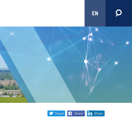
EN
Share
twitter
facebook
linkedin
social