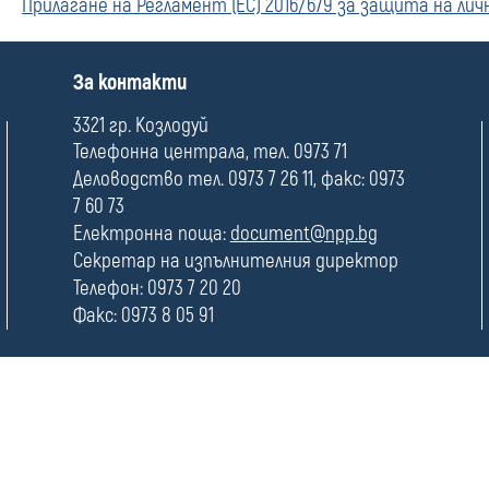
Прилагане на Регламент (ЕС) 2016/679 за защита на ли
поверително
П
За контакти
о
л
3321 гр. Козлодуй
е
Телефонна централа, тел. 0973 71
Деловодство тел. 0973 7 26 11, факс: 0973
7 60 73
Електронна поща:
document@npp.bg
Секретар на изпълнителния директор
Телефон: 0973 7 20 20
Факс: 0973 8 05 91