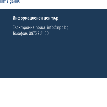
чните данни
media
ст
П
Информационен център
о
л
Електронна поща:
info@npp.bg
е
Телефон: 0973 7 21 00