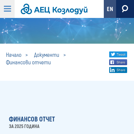
EN
Финансови
Share
twi
Начало
Документи
Финансови отчети
fa
social
отчети
lin
media
ФИНАНСОВ ОТЧЕТ
ЗА 2025 ГОДИНА