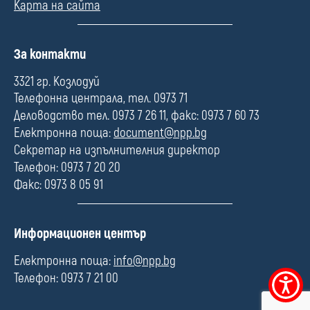
Карта на сайта
П
За контакти
о
л
3321 гр. Козлодуй
е
Телефонна централа, тел. 0973 71
Деловодство тел. 0973 7 26 11, факс: 0973 7 60 73
Електронна поща:
document@npp.bg
Секретар на изпълнителния директор
Телефон: 0973 7 20 20
Факс: 0973 8 05 91
П
Информационен център
о
л
Електронна поща:
info@npp.bg
е
Телефон: 0973 7 21 00
Меню
за