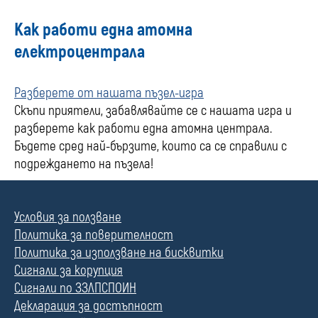
Как работи една атомна
електроцентрала
Разберете от нашата пъзел-игра
Скъпи приятели, забавлявайте се с нашата игра и
разберете как работи една атомна централа.
Бъдете сред най-бързите, които са се справили с
подреждането на пъзела!
Условия за ползване
Политика за поверителност
Политика за използване на бисквитки
Сигнали за корупция
Сигнали по ЗЗЛПСПОИН
Декларация за достъпност