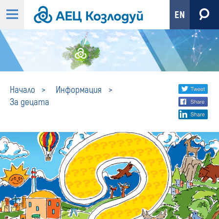
EN
За
Share
twi
Начало
Информация
За децата
fa
social
децата
lin
media