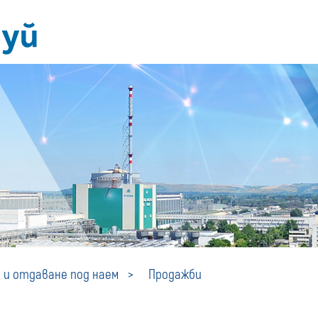
Продажби
 и отдаване под наем
Продажби