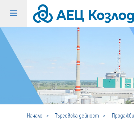
Начало
Търговска дейност
Продажби