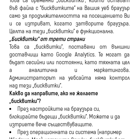
Това са временни „бисквитки", които остават
във файла с "бисквитките" на Вашия уеб браузър
само за продължителността на посещението Ви
и се изтриват, когато затворите браузъра.
Целта на тези „бисквитки” е функционална.
„Бисквитки” от трети страни
Това са „бисквитки”, поставени от външни
доставчици като Google Analytics. Те могат да
бъдат сесийни или постоянни, като тяхната цел
а аналитична и маркетингова.
Администраторът на уебсайта няма контрол
над тези „бисквитки”.
Какво да направите, ако не желаете
„бисквитки”?
През настройките на браузъра си,
блокирайте бъдещи „бисквитки”. Можете и да
изтриете вече съществуващите.
През операционната си система (например