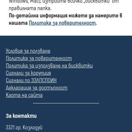
Windows, Mac), изтриите всички „бисквитки” от
правилната папка.
По-детайлна информация можете да намерите в
нашата
Политика за поверителност
.
Условия за ползване
Политика за поверителност
Политика за използване на бисквитки
Сигнали за корупция
Сигнали по ЗЗЛПСПОИН
Декларация за достъпност
Карта на сайта
П
За контакти
о
л
3321 гр. Козлодуй