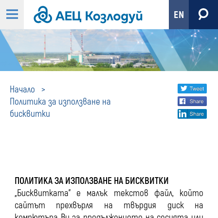
EN
Политика
Share
twi
Начало
Политика за използване на
fa
social
за
бисквитки
lin
media
използване
на
ПОЛИТИКА ЗА ИЗПОЛЗВАНЕ НА БИСКВИТКИ
бисквитки
„Бисквитката” е малък текстов файл, който
сайтът прехвърля на твърдия диск на
компютъра Ви за продължението на сесията или