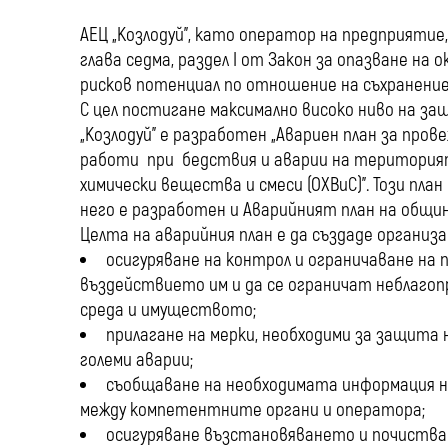
АЕЦ „Козлодуй”, като оператор на предприятие
глава седма, раздел I от Закон за опазване на
рисков потенциал по отношение на съхранение
С цел постигане максимално високо ниво на за
„Козлодуй” е разработен „Авариен план за пр
работи при бедствия и аварии на територията
химически вещества и смеси (ОХВиС)”. Този пла
него е разработен и Аварийният план на общин
Целта на аварийния план е да създаде организ
осигуряване на контрол и ограничаване на 
въздействието им и да се ограничат неблаго
среда и имуществото;
прилагане на мерки, необходими за защита
големи аварии;
съобщаване на необходимата информация н
между компетентните органи и оператора;
осигуряване възстановяването и почиства