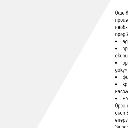
Още в
проце
необх
предв
ад
ор
екипи
ор
докум
фи
кр
насел
ме
Орган
съотв
енерг
За по