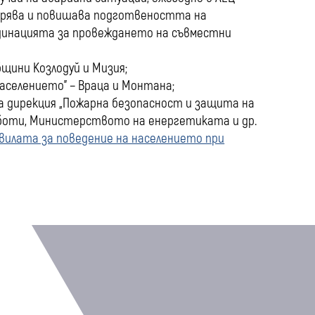
оверява и повишава подготвеността на
рдинацията за провеждането на съвместни
щини Козлодуй и Мизия;
аселението” − Враца и Монтана;
вна дирекция „Пожарна безопасност и защита на
боти, Министерството на енергетиката и др.
вилата за поведение на населението при