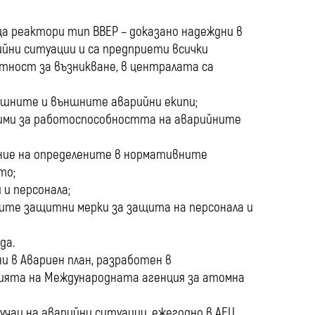
media
ща реактори тип ВВЕР – доказано надеждни в
ийни ситуации и са предприети всички
ятност за възникване, в централата са
шните и външните аварийни екипи;
дими за работоспособността на аварийните
ение на определените в нормативните
то;
 и персонала;
мите защитни мерки за защита на персонала и
да.
 в Авариен план, разработен в
ията на Международната агенция за атомна
учаи на аварийни ситуации, ежегодно в АЕЦ