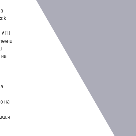
на
сок
в АЕЦ
телни
и
 на
м
та
о на
ация