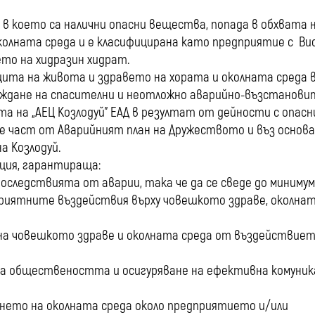
, в което са налични опасни вещества, попада в обхвата 
 околната среда и е класифицирана като предприятие с Ви
то на хидразин хидрат.
щита на живота и здравето на хората и околната среда 
овеждане на спасителни и неотложно аварийно-възстанови
 на „АЕЦ Козлодуй” ЕАД в резултат от дейности с опасн
н е част от Аварийният план на Дружеството и въз основа
а Козлодуй.
ация, гарантираща:
последствията от аварии, така че да се сведе до миниму
приятните въздействия върху човешкото здраве, околна
 на човешкото здраве и околната среда от въздействиет
а обществеността и осигуряване на ефективна комуник
нето на околната среда около предприятието и/или