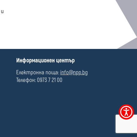
 и
П
Информационен център
о
л
Електронна поща:
info@npp.bg
е
Телефон: 0973 7 21 00
Меню
за
достъпно