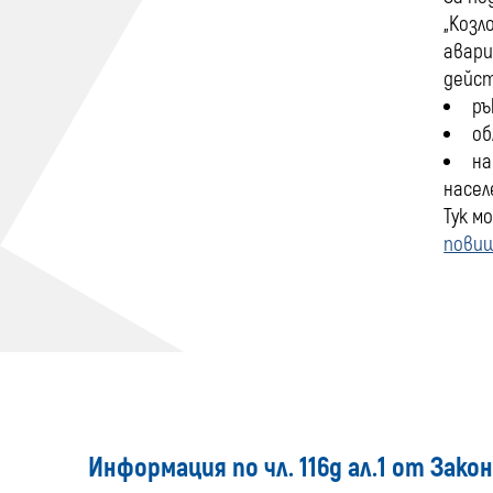
„Козл
авари
дейст
ръ
об
на
насел
Тук м
пови
Информация по чл. 116д ал.1 от Зако