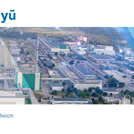
Аварийна
вност
готовност