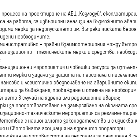
 процеса на проектиране на АЕЦ „Козлодуй”, експлоатира
са на работа, са извършени анализи на възможните авар
одими мерки за недопускането им. Въпреки ниската веро
идени необходимите:
министративно − правни взаимоотношения между вътре
ганизационно − техническите мерки и средства, необхо
;
ганизационни мероприятия и човешки ресурси за изпълн
енти мерки и задачи за защита на персонала и население
нансово и логистично обезпечаване на аварийните екипи
итерии за въвеждане, провеждане и отмяна на необходи
ението в случай на ядрена или радиационна авария;
рки за предотвратяване на замърсяване на околната сре
изационно-техническите мероприятия са регламентирани
етствие с националното законодателство и с изискван
ия и Световната асоциация на ядрените оператори.
ддържане на готовността на персонала за реагиране в сл