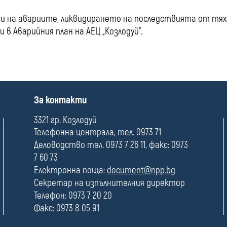
и на авариите, ликвидирането на последствията от тях
в Аварийния план на АЕЦ „Козлодуй”.
П
За контакти
о
л
3321 гр. Козлодуй
е
Телефонна централа, тел. 0973 71
Деловодство тел. 0973 7 26 11, факс: 0973
7 60 73
Електронна поща:
document@npp.bg
Секретар на изпълнителния директор
Телефон: 0973 7 20 20
Факс: 0973 8 05 91