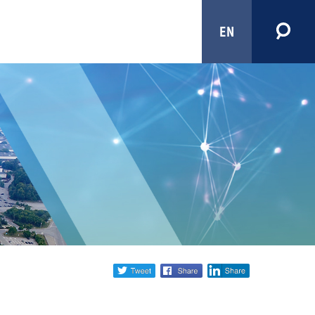
EN
Share
twitter
facebook
linkedin
social