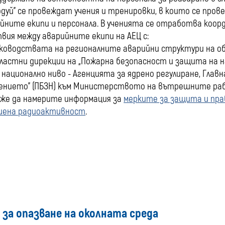
одуй” се провеждат учения и тренировки, в които се пр
йните екипи и персонала. В ученията се отработва коо
вия между аварийните екипи на АЕЦ с:
ководствата на регионалните аварийни структури на об
ластни дирекции на „Пожарна безопасност и защита на н
 национално ниво - Агенцията за ядрено регулиране, Гла
ението” (ПБЗН) към Министерството на вътрешните ра
оже да намерите информация за
мерките за защита и пра
шена радиоактивност
.
н за опазване на околната среда