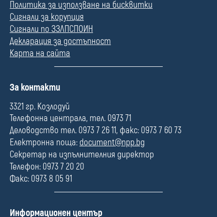
Политика за използване на бисквитки
Сигнали за корупция
Сигнали по ЗЗЛПСПОИН
Декларация за достъпност
Карта на сайта
П
За контакти
о
л
3321 гр. Козлодуй
е
Телефонна централа, тел. 0973 71
Деловодство тел. 0973 7 26 11, факс: 0973 7 60 73
Електронна поща:
document@npp.bg
Секретар на изпълнителния директор
Телефон: 0973 7 20 20
Факс: 0973 8 05 91
П
Информационен център