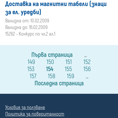
Доставка на магнитни табели (знаци
за ел. уредби)
Валидна от: 10.02.2009
Валидна до: 16.02.2009
15262 - Конкурс по чл.2 ал.1
Първа страница
...
149
150
151
152
153
154
155
156
157
158
159
...
Последна страница
Условия за ползване
Политика за поверителност