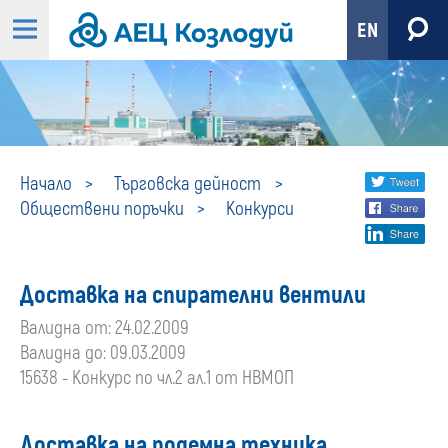
EN
Конкурси
Share
twi
Начало
Търговска дейност
Обществени поръчки
Конкурси
fa
social
lin
media
Доставка на спирателни вентили
Валидна от: 24.02.2009
Валидна до: 09.03.2009
15638 - Конкурс по чл.2 ал.1 от НВМОП
Доставка на подемна техника