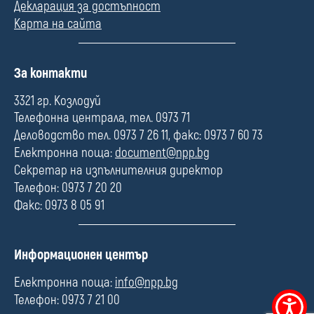
Декларация за достъпност
Карта на сайта
П
За контакти
о
л
3321 гр. Козлодуй
е
Телефонна централа, тел. 0973 71
Деловодство тел. 0973 7 26 11, факс: 0973 7 60 73
Електронна поща:
document@npp.bg
Секретар на изпълнителния директор
Телефон: 0973 7 20 20
Факс: 0973 8 05 91
П
Информационен център
о
л
Електронна поща:
info@npp.bg
е
Телефон: 0973 7 21 00
Меню