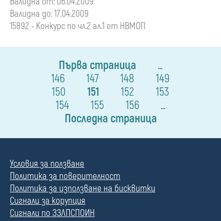
Валидна от: 06.04.2009
Валидна до: 17.04.2009
15892 - Конкурс по чл.2 ал.1 от НВМОП
Първа страница
...
146
147
148
149
150
151
152
153
154
155
156
...
Последна страница
Условия за ползване
Политика за поверителност
Политика за използване на бисквитки
Сигнали за корупция
Сигнали по ЗЗЛПСПОИН