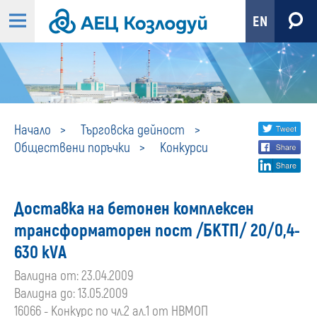
EN
Конкурси
Share
twi
Начало
Търговска дейност
Обществени поръчки
Конкурси
fa
social
lin
media
Доставка на бетонен комплексен
трансформаторен пост /БКТП/ 20/0,4-
630 кVА
Валидна от: 23.04.2009
Валидна до: 13.05.2009
16066 - Конкурс по чл.2 ал.1 от НВМОП