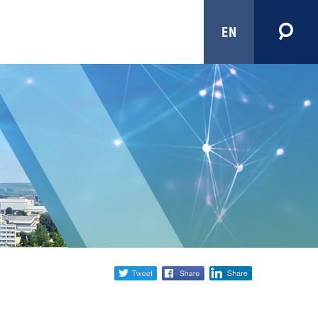
EN
Share
twitter
facebook
linkedin
social