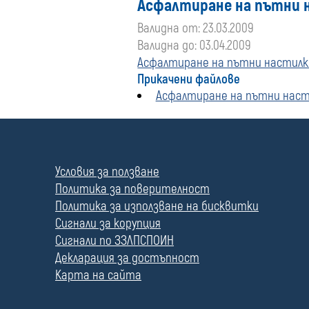
Асфалтиране на пътни н
Валидна от: 23.03.2009
Валидна до: 03.04.2009
Асфалтиране на пътни настилки
Прикачени файлове
Асфалтиране на пътни насти
П
о
л
Условия за ползване
е
Политика за поверителност
Политика за използване на бисквитки
Сигнали за корупция
Сигнали по ЗЗЛПСПОИН
Декларация за достъпност
Карта на сайта