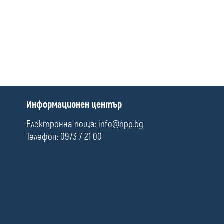
media
П
Информационен център
о
л
Електронна поща:
info@npp.bg
е
Телефон: 0973 7 21 00