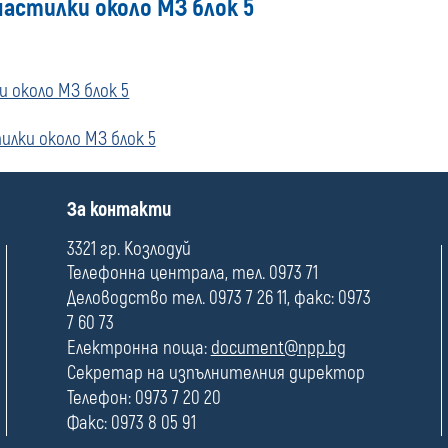
астилки около МЗ блок 5
 около МЗ блок 5
лки около МЗ блок 5
П
За контакти
о
л
3321 гр. Козлодуй
е
Телефонна централа, тел. 0973 71
Деловодство тел. 0973 7 26 11, факс: 0973
7 60 73
Електронна поща:
document@npp.bg
Секретар на изпълнителния директор
Телефон: 0973 7 20 20
Факс: 0973 8 05 91