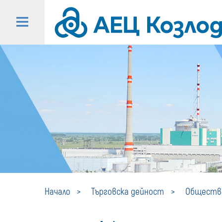
Начало
Търговска дейност
Обществе