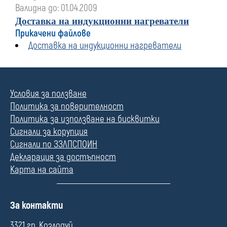
Валидна до: 01.04.2009
Доставка на индукционни нагреватели
Прикачени файлове
Доставка на индукционни нагреватели
Условия за ползване
Политика за поверителност
Политика за използване на бисквитки
Сигнали за корупция
Сигнали по ЗЗЛПСПОИН
Декларация за достъпност
Карта на сайта
П
За контакти
о
л
3321 гр. Козлодуй