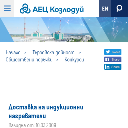
EN
Конкурси
Share
twi
Начало
Търговска дейност
Обществени поръчки
Конкурси
fa
social
lin
media
Доставка на индукционни
нагреватели
Валидна от: 10.03.2009