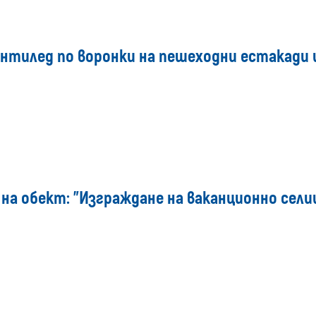
антилед по воронки на пешеходни естакади
а обект: "Изграждане на ваканционно селище