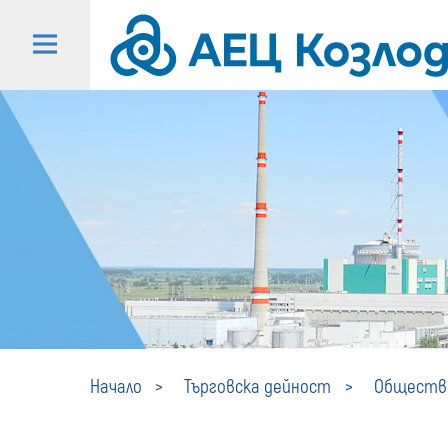
Начало
Търговска дейност
Обществе