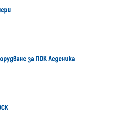
мери
орудване за ПОК Леденика
ОСК