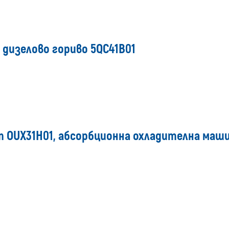
 дизелово гориво 5QC41B01
 OUX31H01, абсорбционна охладителна маши