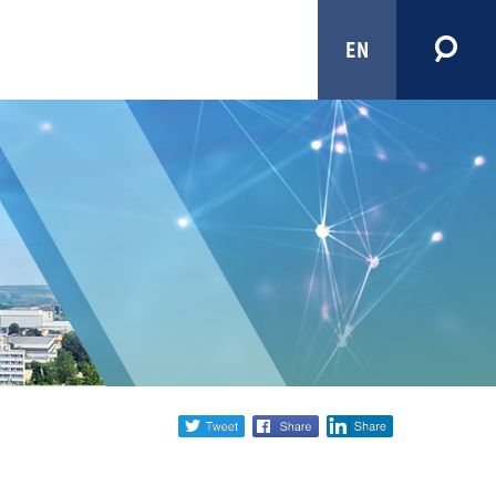
EN
Share
twitter
facebook
linkedin
social