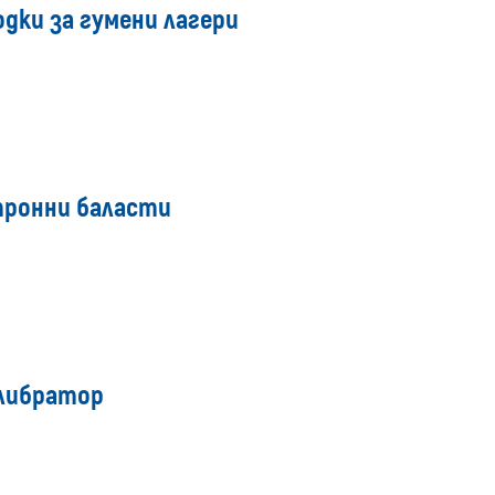
дки за гумени лагери
тронни баласти
алибратор