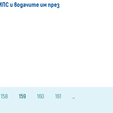
МПС и водачите им през
158
159
160
161
...