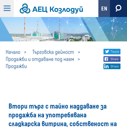
EN
Продажби
Share
twi
Начало
Търговска дейност
Продажби и отдаване под наем
fa
social
Продажби
lin
media
Втори търг с тайно наддаване за
продажба на употребявана
сладкарска витрина, собственост на