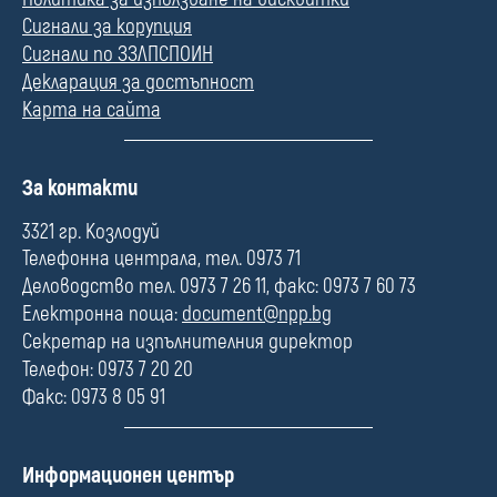
Сигнали за корупция
Сигнали по ЗЗЛПСПОИН
Декларация за достъпност
Карта на сайта
П
За контакти
о
л
3321 гр. Козлодуй
е
Телефонна централа, тел. 0973 71
Деловодство тел. 0973 7 26 11, факс: 0973 7 60 73
Електронна поща:
document@npp.bg
Секретар на изпълнителния директор
Телефон: 0973 7 20 20
Факс: 0973 8 05 91
П
Информационен център
о