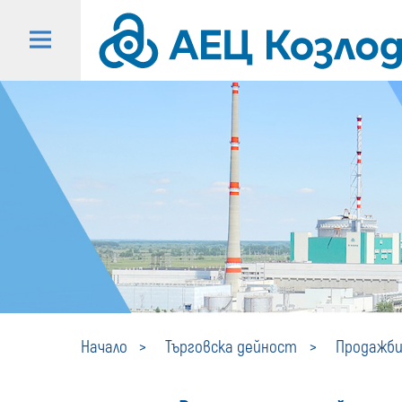
Начало
Търговска дейност
Продажби