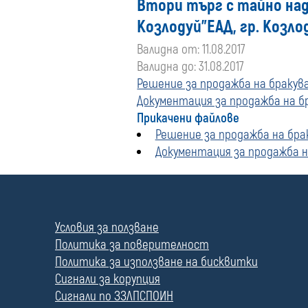
Втори търг с тайно над
Козлодуй"ЕАД, гр. Козло
Валидна от: 11.08.2017
Валидна до: 31.08.2017
Решение за продажба на браку
Документация за продажба на 
Прикачени файлове
Решение за продажба на бр
Документация за продажба 
П
о
л
Условия за ползване
е
Политика за поверителност
Политика за използване на бисквитки
Сигнали за корупция
Сигнали по ЗЗЛПСПОИН