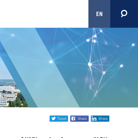
EN
Share
twitter
facebook
linkedin
social