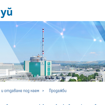
Продажби
 и отдаване под наем
Продажби