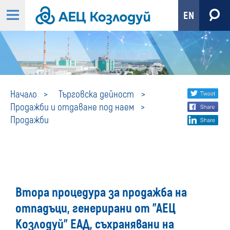
EN
Продажби
Share
twi
Начало
Търговска дейност
Продажби и отдаване под наем
fa
social
Продажби
lin
media
Втора процедура за продажба на
отпадъци, генерирани от "АЕЦ
Козлодуй" ЕАД, съхранявани на