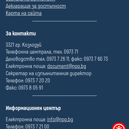
Декларация за достъпност
Карта на сайта
П
За контакти
о
л
3321 гр. Козлодуй
е
Телефонна централа, тел. 0973 71
Деловодство тел. 0973 7 26 11, факс: 0973 7 60 73
Електронна поща:
document@npp.bg
Секретар на изпълнителния директор
Телефон: 0973 7 20 20
Факс: 0973 8 05 91
П
Информационен център
о
л
Електронна поща:
info@npp.bg
е
Телефон: 0973 7 21 00