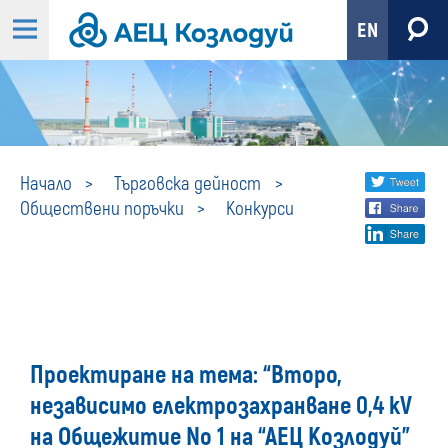
EN
Конкурси
Share
twi
Начало
Търговска дейност
Обществени поръчки
Конкурси
fa
social
lin
media
Проектиране на тема: “Второ,
независимо електрозахранване 0,4 kV
на Общежитие No 1 на “АЕЦ Козлодуй”