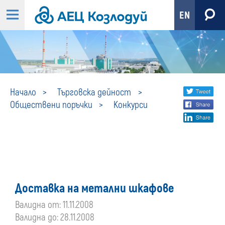
EN
Конкурси
Share
twi
Начало
Търговска дейност
Обществени поръчки
Конкурси
fa
social
lin
media
Доставка на метални шкафове
Валидна от: 11.11.2008
Валидна до: 28.11.2008