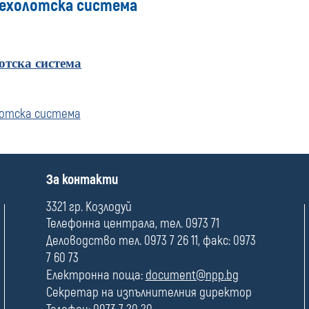
 ехолотска система
отска система
лотска система
П
За контакти
о
л
3321 гр. Козлодуй
е
Телефонна централа, тел. 0973 71
Деловодство тел. 0973 7 26 11, факс: 0973
7 60 73
Електронна поща:
document@npp.bg
Секретар на изпълнителния директор