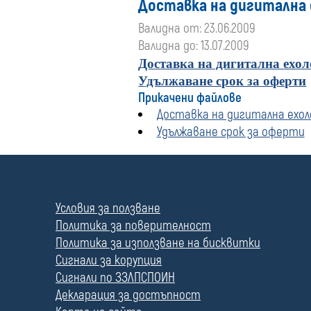
Доставка на дигитална
Валидна от: 23.06.2009
Валидна до: 13.07.2009
Доставка на дигитална ехол
Удължаване срок за оферти
Прикачени файлове
Доставка на дигитална ехо
Удължаване срок за оферти
П
о
л
Условия за ползване
е
Политика за поверителност
Политика за използване на бисквитки
Сигнали за корупция
Сигнали по ЗЗЛПСПОИН
Декларация за достъпност