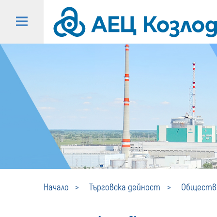
Начало
Търговска дейност
Обществе