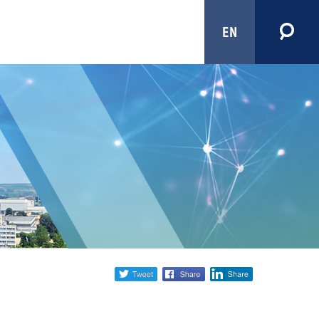
EN
Share
twitter
facebook
linkedin
social