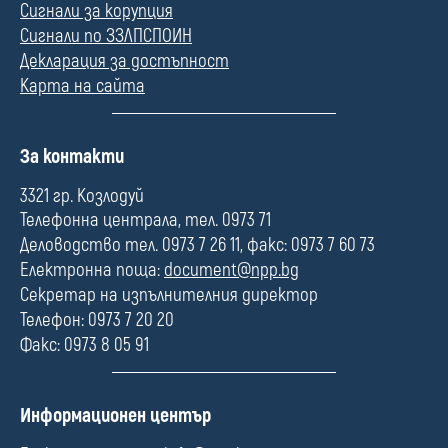
Сигнали за корупция
Сигнали по ЗЗЛПСПОИН
Декларация за достъпност
Карта на сайта
П
За контакти
о
л
3321 гр. Козлодуй
е
Телефонна централа, тел. 0973 71
Деловодство тел. 0973 7 26 11, факс: 0973 7 60 73
Електронна поща:
document@npp.bg
Секретар на изпълнителния директор
Телефон: 0973 7 20 20
Факс: 0973 8 05 91
П
Информационен център
о