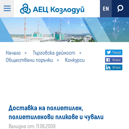
EN
Конкурси
Share
twi
Начало
Търговска дейност
Обществени поръчки
Конкурси
fa
social
lin
media
Доставка на полиетилен,
полиетиленови пликове и чували
Валидна от: 11.06.2009