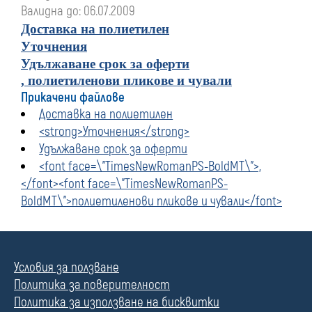
Валидна до: 06.07.2009
Доставка на полиетилен
Уточнения
Удължаване срок за оферти
,
полиетиленови пликове и чували
Прикачени файлове
Доставка на полиетилен
<strong>Уточнения</strong>
Удължаване срок за оферти
<font face=\"TimesNewRomanPS-BoldMT\">,
</font><font face=\"TimesNewRomanPS-
BoldMT\">полиетиленови пликове и чували</font>
Условия за ползване
Политика за поверителност
Политика за използване на бисквитки