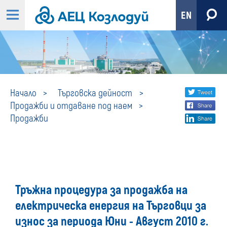
EN
Продажби
Share
twi
Начало
Търговска дейност
Продажби и отдаване под наем
fa
social
Продажби
lin
media
Тръжна процедура за продажба на
електрическа енергия на Търговци за
износ за периода Юни - Август 2010 г.