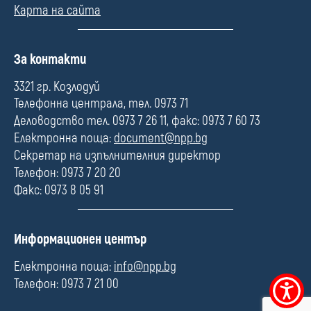
Карта на сайта
П
За контакти
о
л
3321 гр. Козлодуй
е
Телефонна централа, тел. 0973 71
Деловодство тел. 0973 7 26 11, факс: 0973 7 60 73
Електронна поща:
document@npp.bg
Секретар на изпълнителния директор
Телефон: 0973 7 20 20
Факс: 0973 8 05 91
П
Информационен център
о
л
Електронна поща:
info@npp.bg
е
Телефон: 0973 7 21 00
Меню
за