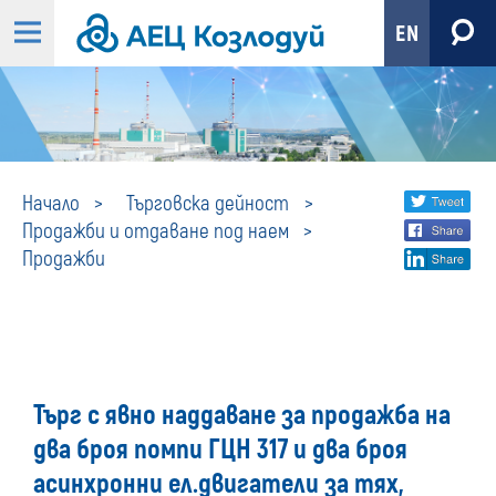
EN
Продажби
Share
twi
Начало
Търговска дейност
Продажби и отдаване под наем
fa
social
Продажби
lin
media
Търг с явно наддаване за продажба на
два броя помпи ГЦН 317 и два броя
асинхронни ел.двигатели за тях,