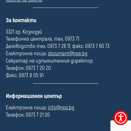
П
За контакти
о
л
3321 гр. Козлодуй
е
Телефонна централа, тел. 0973 71
Деловодство тел. 0973 7 26 11, факс: 0973 7 60 73
Електронна поща:
document@npp.bg
Секретар на изпълнителния директор
Телефон: 0973 7 20 20
Факс: 0973 8 05 91
П
Информационен център
о
л
Електронна поща:
info@npp.bg
е
Телефон: 0973 7 21 00
Меню
за
достъпно