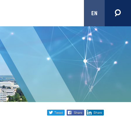
EN
Share
twitter
facebook
linkedin
social