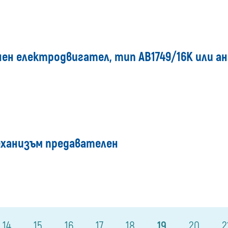
ен електродвигател, тип АВ1749/16К или а
еханизъм предавателен
14
15
16
17
18
19
20
2