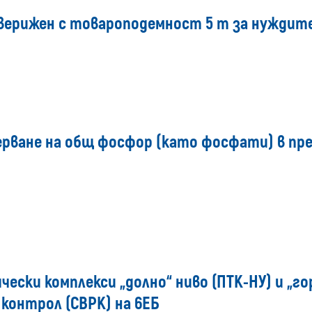
верижен с товароподемност 5 т за нуждите
мерване на общ фосфор (като фосфати) в п
ски комплекси „долно“ ниво (ПТК-НУ) и „гор
онтрол (СВРК) на 6ЕБ