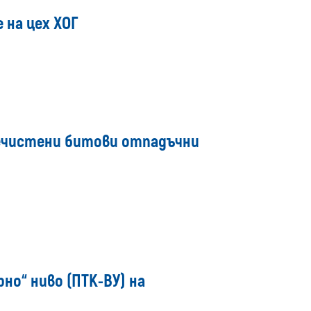
 на цех ХОГ
речистени битови отпадъчни
но“ ниво (ПТК-ВУ) на