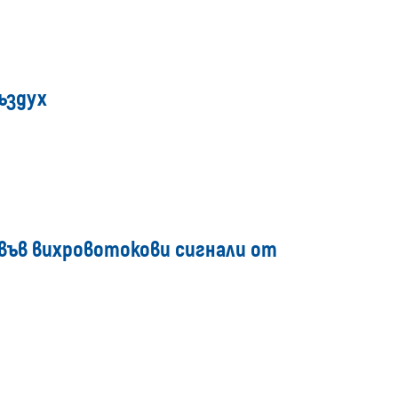
ъздух
във вихровотокови сигнали от