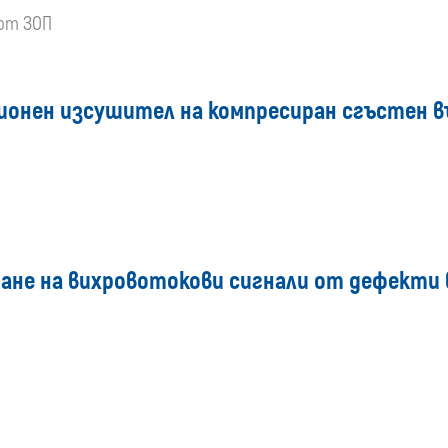
 от ЗОП
ионен изсушител на компресиран сгъстен в
ане на вихровотокови сигнали от дефекти 