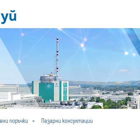
Пазарни
ни поръчки
Пазарни консултации
консултации