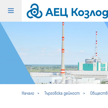
Начало
Търговска дейност
Обществе