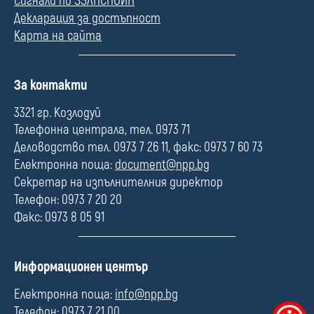
Сигнали по ЗЗЛПСПОИН
Декларация за достъпност
Карта на сайта
П
За контакти
о
л
3321 гр. Козлодуй
е
Телефонна централа, тел. 0973 71
Деловодство тел. 0973 7 26 11, факс: 0973 7 60 73
Електронна поща:
document@npp.bg
Секретар на изпълнителния директор
Телефон: 0973 7 20 20
Факс: 0973 8 05 91
П
Информационен център
о
л
Електронна поща:
info@npp.bg
е
Телефон: 0973 7 21 00