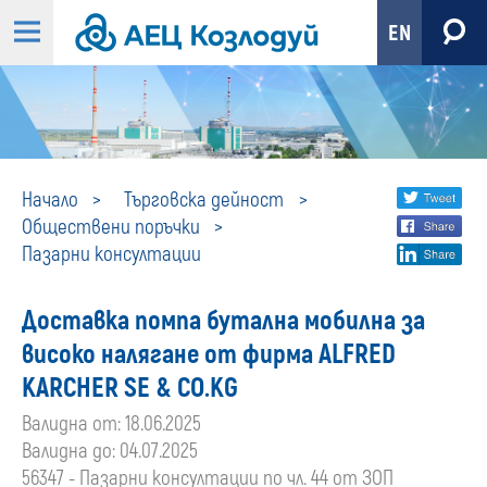
EN
Пазарни
Share
twi
Начало
Търговска дейност
Обществени поръчки
fa
social
консултации
Пазарни консултации
lin
media
Доставка помпа бутална мобилна за
високо налягане от фирма ALFRED
KARCHER SE & CO.KG
Валидна от: 18.06.2025
Валидна до: 04.07.2025
56347 - Пазарни консултации по чл. 44 от ЗОП