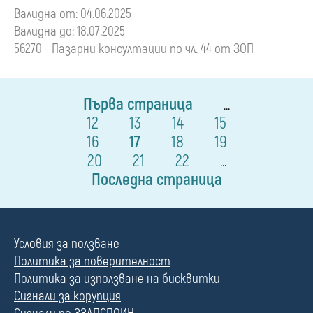
Валидна от: 04.06.2025
Валидна до: 18.07.2025
56270 - Пазарни консултации по чл. 44 от ЗОП
Първа страница
...
12
13
14
15
16
17
18
19
20
21
22
...
Последна страница
Условия за ползване
Политика за поверителност
Политика за използване на бисквитки
Сигнали за корупция