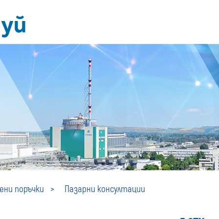
Пазарни
ни поръчки
Пазарни консултации
консултации