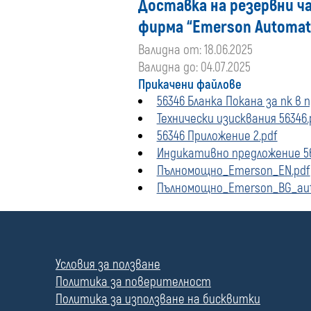
Доставка на резервни ч
фирма “Emerson Automati
Валидна от: 18.06.2025
Валидна до: 04.07.2025
Прикачени файлове
56346 Бланка Покана за пк в 
Технически изисквания 56346.
56346 Приложение 2.pdf
Индикативно предложение 56
Пълномощно_Emerson_EN.pdf
Пълномощно_Emerson_BG_aut
П
о
л
Условия за ползване
е
Политика за поверителност
Политика за използване на бисквитки