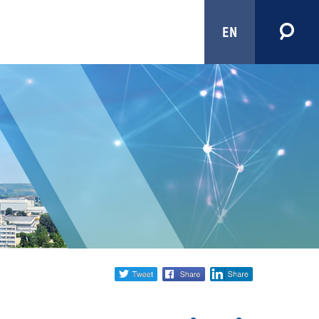
EN
Share
twitter
facebook
linkedin
social