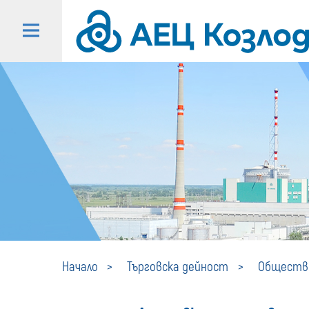
Начало
Търговска дейност
Обществе