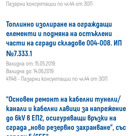
Пазарни консултации по чл.44 от ЗОП
Топлинно изолиране на ограждащи
елементи и подмяна на остъклени
части на сгради складове 004-008. ИП
№7.333.1
Валидна от: 15.05.2019
Валидна до: 14.06.2019
41148 - Пазарни консултации по чл.44 от ЗОП
“Основен ремонт на кабелни тунели/
канали и кабелни лавици за напрежение
до 6kV в ЕП2, осигуряващи връзки на
сграда „ново резервно захранване”, със