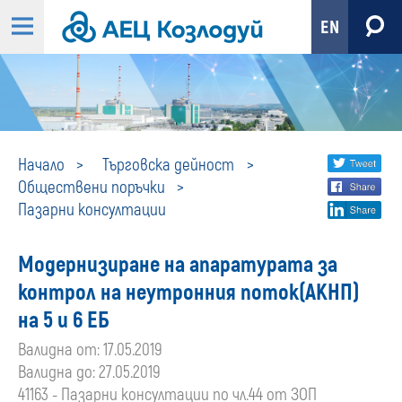
EN
Пазарни
Share
twi
Начало
Търговска дейност
Обществени поръчки
fa
social
консултации
Пазарни консултации
lin
media
Модернизиране на апаратурата за
контрол на неутронния поток(АКНП)
на 5 и 6 ЕБ
Валидна от: 17.05.2019
Валидна до: 27.05.2019
41163 - Пазарни консултации по чл.44 от ЗОП