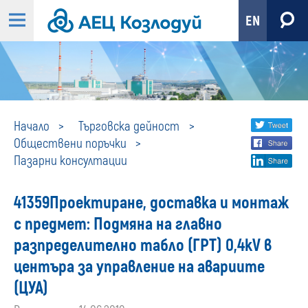
EN
Пазарни
Share
twi
Начало
Търговска дейност
Обществени поръчки
fa
social
консултации
Пазарни консултации
lin
media
41359Проектиране, доставка и монтаж
с предмет: Подмяна на главно
разпределително табло (ГРТ) 0,4kV в
центъра за управление на авариите
(ЦУА)