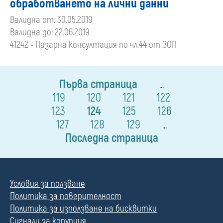
обработването на лични данни
Валидна от: 30.05.2019
Валидна до: 22.06.2019
41242 - Пазарна консултация по чл.44 от ЗОП
Първа страница
...
119
120
121
122
123
124
125
126
127
128
129
...
Последна страница
Условия за ползване
Политика за поверителност
Политика за използване на бисквитки
Сигнали за корупция