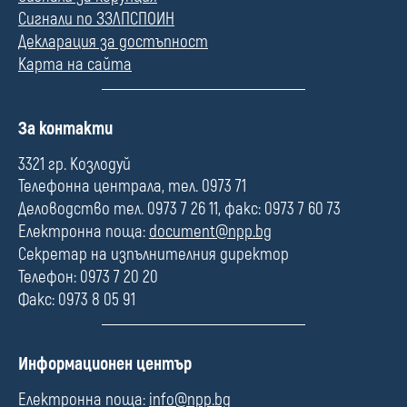
Сигнали по ЗЗЛПСПОИН
Декларация за достъпност
Карта на сайта
П
За контакти
о
л
3321 гр. Козлодуй
е
Телефонна централа, тел. 0973 71
Деловодство тел. 0973 7 26 11, факс: 0973 7 60 73
Електронна поща:
document@npp.bg
Секретар на изпълнителния директор
Телефон: 0973 7 20 20
Факс: 0973 8 05 91
П
Информационен център
о
л
Електронна поща:
info@npp.bg