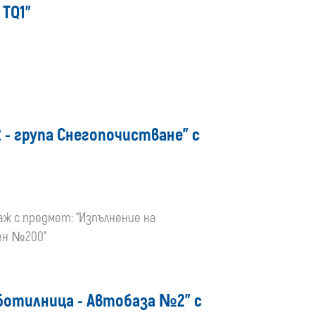
media
 TQ1”
- група Снегопочистване” с
аж с предмет: “Изпълнение на
ен №200”
ботилница - Автобаза №2” с