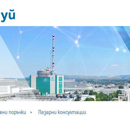
Пазарни
ни поръчки
Пазарни консултации
консултации