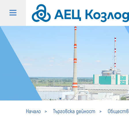
Начало
Търговска дейност
Обществе