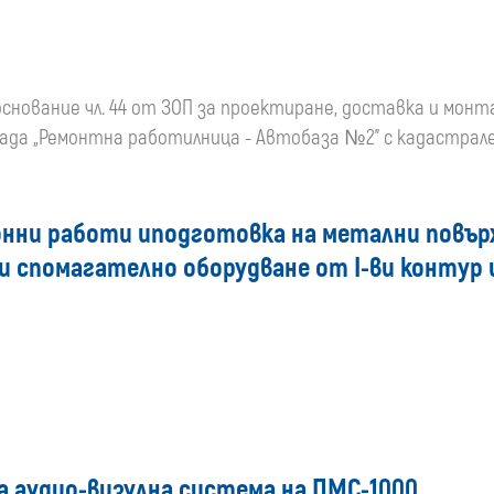
основание чл. 44 от ЗОП за проектиране, доставка и монт
ада „Ремонтна работилница - Автобаза №2” с кадастрал
ионни работи иподготовка на метални повъ
и спомагателно оборудване от I-ви контур
 аудио-визулна система на ПМС-1000