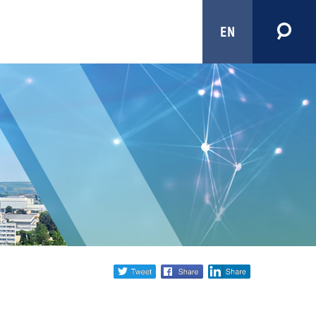
EN
Share
twitter
facebook
linkedin
social