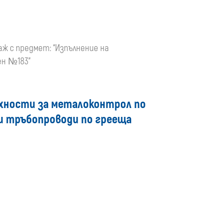
аж с предмет: “Изпълнение на
ен №183”
рхности за металоконтрол по
 и тръбопроводи по грееща