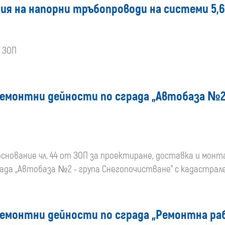
ия на напорни тръбопроводи на системи 5,6
т ЗОП
емонтни дейности по сграда „Автобаза №2 
основание чл. 44 от ЗОП за проектиране, доставка и монт
ада „Автобаза №2 - група Снегопочистване” с кадастрал
ремонтни дейности по сграда „Ремонтна ра