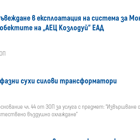
въвеждане в експлоатация на система за Мо
 обектите на „АЕЦ Козлодуй” ЕАД
ЗОП
ифазни сухи силови трансформатори
основание чл. 44 от ЗОП за услуга с предмет: “Извършван
 естествено въздушно охлаждане”