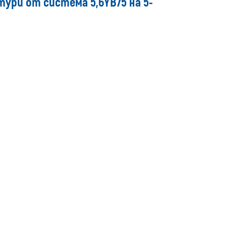
ури от система 5,6YB75 на 5-