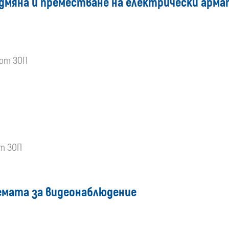
дмяна и преместване на електрически армат
 от ЗОП
от ЗОП
емата за видеонаблюдение