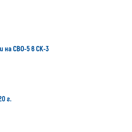
 на СВО-5 в СК-3
0 г.