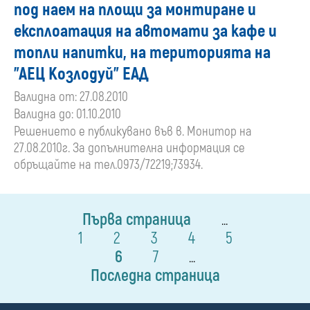
под наем на площи за монтиране и
експлоатация на автомати за кафе и
топли напитки, на територията на
"АЕЦ Козлодуй" ЕАД
Валидна от: 27.08.2010
Валидна до: 01.10.2010
Решението е публикувано във в. Монитор на
27.08.2010г. За допълнителна информация се
обръщайте на тел.0973/72219;73934.
Първа страница
...
1
2
3
4
5
6
7
...
Последна страница