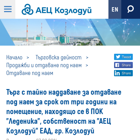
EN
Отдаване
Share
twi
Начало
Търговска дейност
Продажби и отдаване под наем
fa
social
под
Отдаване под наем
lin
media
наем
Търг с тайно наддаване за отдаване
под наем за срок от три години на
помещение, находящо се в ПОК
"Леденика", собственост на "АЕЦ
Козлодуй" ЕАД, гр. Козлодуй