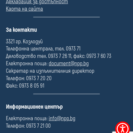
Декларация за достъпност
Карта на сайта
П
За контакти
о
л
3321 гр. Козлодуй
е
Телефонна централа, тел. 0973 71
Деловодство тел. 0973 7 26 11, факс: 0973 7 60 73
Електронна поща:
document@npp.bg
Секретар на изпълнителния директор
Телефон: 0973 7 20 20
Факс: 0973 8 05 91
П
Информационен център
о
л
Електронна поща:
info@npp.bg
е
Телефон: 0973 7 21 00
Меню