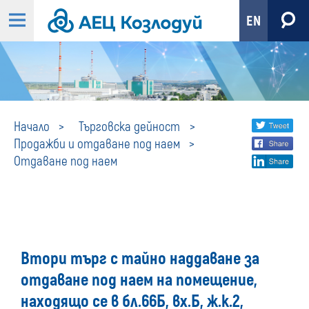
EN
Отдаване
Share
twi
Начало
Търговска дейност
Продажби и отдаване под наем
fa
social
под
Отдаване под наем
lin
media
наем
Втори търг с тайно наддаване за
отдаване под наем на помещение,
находящо се в бл.66Б, вх.Б, ж.к.2,