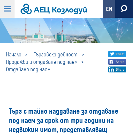
EN
Отдаване
Share
twi
Начало
Търговска дейност
Продажби и отдаване под наем
fa
social
под
Отдаване под наем
lin
media
наем
Търг с тайно наддаване за отдаване
под наем за срок от три години на
недвижим имот, представляващ