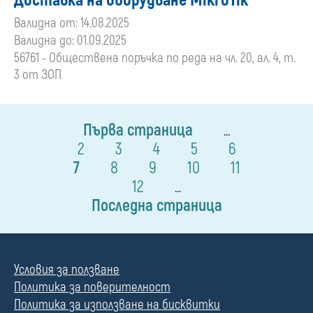
Доставка на оборудване MikroTik
Валидна от: 14.08.2025
Валидна до: 01.09.2025
56761 - Обществена поръчка по реда на чл. 20, ал. 4, т.
3 от ЗОП
Първа страница
...
2
3
4
5
6
7
8
9
10
11
12
...
Последна страница
Условия за ползване
Политика за поверителност
Политика за използване на бисквитки