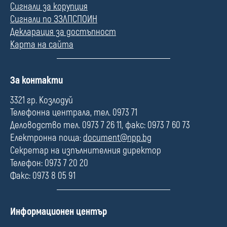
Сигнали за корупция
Сигнали по ЗЗЛПСПОИН
Декларация за достъпност
Карта на сайта
П
За контакти
о
л
3321 гр. Козлодуй
е
Телефонна централа, тел. 0973 71
Деловодство тел. 0973 7 26 11, факс: 0973 7 60 73
Електронна поща:
document@npp.bg
Секретар на изпълнителния директор
Телефон: 0973 7 20 20
Факс: 0973 8 05 91
П
Информационен център
о