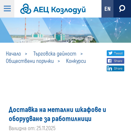
EN
Конкурси
Share
twi
Начало
Търговска дейност
Обществени поръчки
Конкурси
fa
social
lin
media
Доставка на метални шкафове и
оборудване за работилници
Валидна от: 25.11.2025