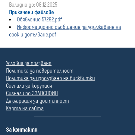
Валидна до: 08.12.2025
Прикачени файлове
Обявление 57292.pdf
Информационно съобщение за удължаване на
срок и допълване.pdf
Условия за ползване
Политика за поверителност
Политика за използване на бисквитки
Сигнали за корупция
Сигнали по ЗЗЛПСПОИН
Декларация за достъпност
Карта на сайта
П
За контакти
о