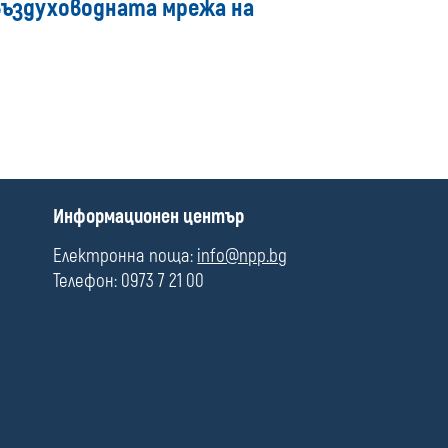
въздуховодната мрежа на
media
П
Информационен център
о
л
Електронна поща:
info@npp.bg
е
Телефон: 0973 7 21 00