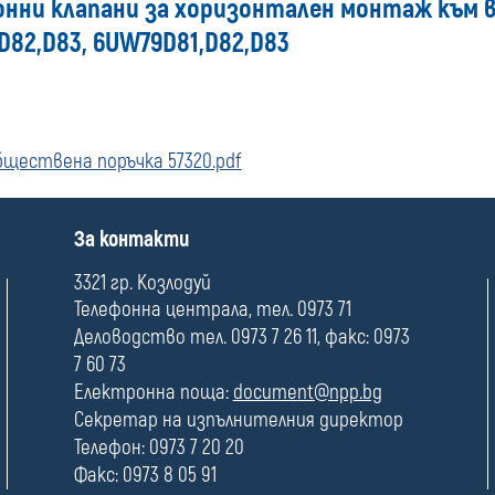
онни клапани за хоризонтален монтаж към 
82,D83, 6UW79D81,D82,D83
бществена поръчка 57320.pdf
П
За контакти
о
л
3321 гр. Козлодуй
е
Телефонна централа, тел. 0973 71
Деловодство тел. 0973 7 26 11, факс: 0973
7 60 73
Електронна поща:
document@npp.bg
Секретар на изпълнителния директор
Телефон: 0973 7 20 20
Факс: 0973 8 05 91