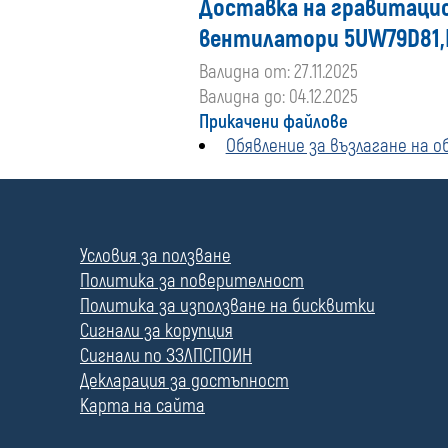
Доставка на гравитаци
вентилатори 5UW79D81,D
Валидна от: 27.11.2025
Валидна до: 04.12.2025
Прикачени файлове
Обявление за възлагане на о
П
о
л
Условия за ползване
е
Политика за поверителност
Политика за използване на бисквитки
Сигнали за корупция
Сигнали по ЗЗЛПСПОИН
Декларация за достъпност
Карта на сайта