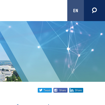
EN
Share
twitter
facebook
linkedin
social