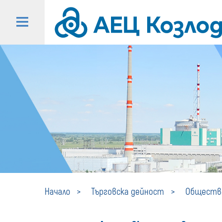
Начало
Търговска дейност
Обществе